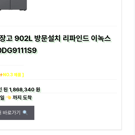
냉장고 902L 방문설치 리파인드 이녹스
0DG9111S9
NO.3 제품 ]
인 된
1,868,340 원
일
까지
도착
매 바로가기