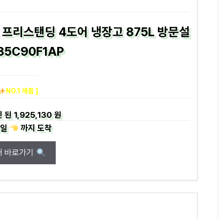
프리스탠딩 4도어 냉장고 875L 방문설
85C90F1AP
NO.1 제품 ]
 된
1,925,130 원
일
까지
도착
매 바로가기