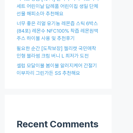
세트 어린이날 답례품 어린이집 생일 단체
선물 해피소마 추천해요
너무 좋은 리얼 유기농 레몬즙 스틱 6박스
(84포) 레몬수 NFC100% 착즙 레몬원액
주스 하이볼 사용 및 추천후기
필요한 순간 [도착보장] 젤리캣 국민애착
인형 블라썸 크림 버니 L 최저가 도전
셀럽 모달이불 봄이불 알러지케어 간절기
이부자리 그린가든 SS 추천해요
Recent Comments