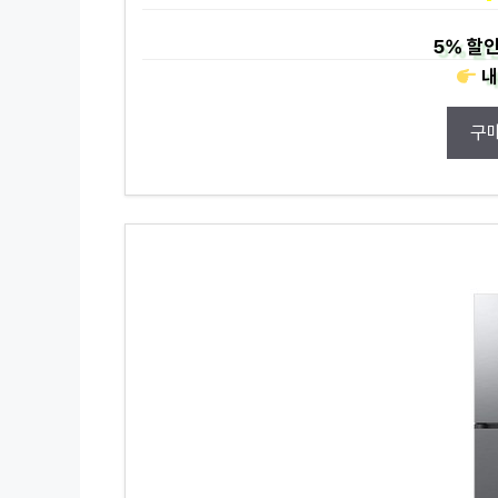
5%
할인
내
구