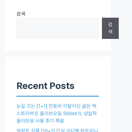
검색
검
색
Recent Posts
눈길 끄는 [1+1] 만토바 이탈리안 골든 엑
스트라버진 올리브오일 500ml 1L 냉압착
올리브유 사용 후기 폭발
빅히트 상품 [10+1] 간식 구디백 하트미니