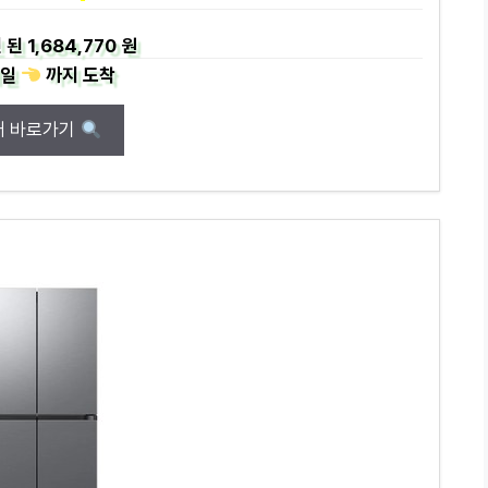
 된
1,684,770 원
일
까지
도착
매 바로가기