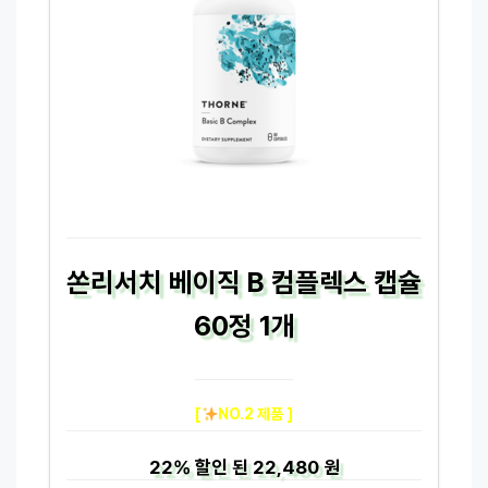
쏜리서치 베이직 B 컴플렉스 캡슐
60정 1개
[
NO.2 제품 ]
22%
할인 된
22,480 원