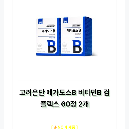
고려은단 메가도스B 비타민B 컴
플렉스 60정 2개
[
NO.4 제품 ]