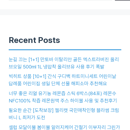
Recent Posts
눈길 끄는 [1+1] 만토바 이탈리안 골든 엑스트라버진 올리
브오일 500ml 1L 냉압착 올리브유 사용 후기 폭발
빅히트 상품 [10+1] 간식 구디백 하트미니세트 어린이날
답례품 어린이집 생일 단체 선물 해피소마 추천해요
너무 좋은 리얼 유기농 레몬즙 스틱 6박스(84포) 레몬수
NFC100% 착즙 레몬원액 주스 하이볼 사용 및 추천후기
필요한 순간 [도착보장] 젤리캣 국민애착인형 블라썸 크림
버니 L 최저가 도전
셀럽 모달이불 봄이불 알러지케어 간절기 이부자리 그린가