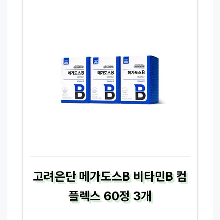
고려은단 메가도스B 비타민B 컴
플렉스 60정 3개