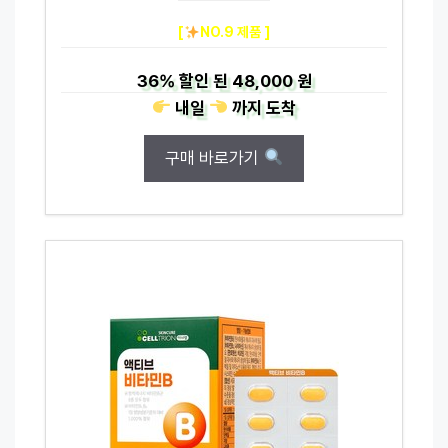
[
NO.9 제품 ]
36%
할인 된
48,000 원
내일
까지
도착
구매 바로가기