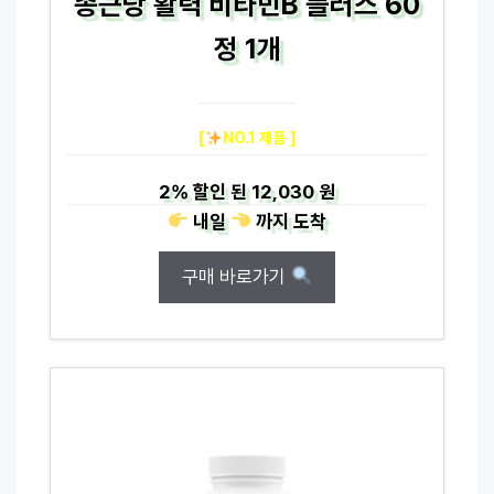
종근당 활력 비타민B 플러스 60
정 1개
[
NO.1 제품 ]
2%
할인 된
12,030 원
내일
까지
도착
구매 바로가기