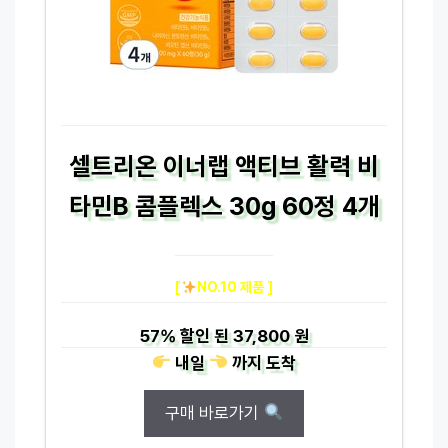
셀트리온 이너랩 액티브 활력 비
타민B 콤플렉스 30g 60정 4개
[
NO.10 제품 ]
57%
할인 된
37,800 원
내일
까지
도착
구매 바로가기