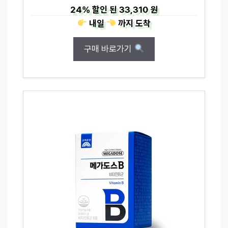
24%
할인 된
33,310 원
내일
까지
도착
구매 바로가기