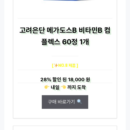
고려은단 메가도스B 비타민B 컴
플렉스 60정 1개
[
NO.8 제품 ]
28%
할인 된
18,000 원
내일
까지
도착
구매 바로가기