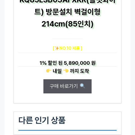
트) 방문설치 벽걸이형
214cm(85인치)
[
NO.10 제품 ]
1%
할인 된
5,890,000 원
내일
까지
도착
구매 바로가기
다른 인기 상품