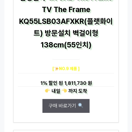
TV The Frame
KQ55LSB03AFXKR(플랫화이
트) 방문설치 벽걸이형
138cm(55인치)
[
NO.9 제품 ]
1%
할인 된
1,811,730 원
내일
까지
도착
구매 바로가기