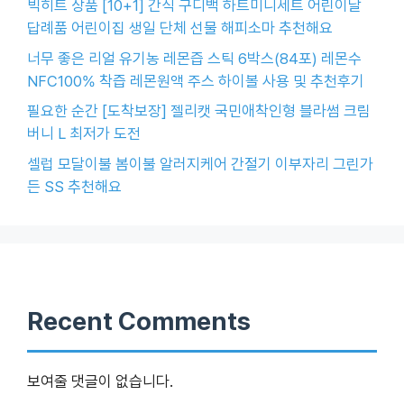
빅히트 상품 [10+1] 간식 구디백 하트미니세트 어린이날
답례품 어린이집 생일 단체 선물 해피소마 추천해요
너무 좋은 리얼 유기농 레몬즙 스틱 6박스(84포) 레몬수
NFC100% 착즙 레몬원액 주스 하이볼 사용 및 추천후기
필요한 순간 [도착보장] 젤리캣 국민애착인형 블라썸 크림
버니 L 최저가 도전
셀럽 모달이불 봄이불 알러지케어 간절기 이부자리 그린가
든 SS 추천해요
Recent Comments
보여줄 댓글이 없습니다.