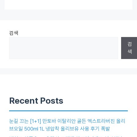
검색
검
색
Recent Posts
눈길 끄는 [1+1] 만토바 이탈리안 골든 엑스트라버진 올리
브오일 500ml 1L 냉압착 올리브유 사용 후기 폭발