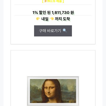
[
NO.6 제품 ]
1%
할인 된
1,811,730 원
내일
까지
도착
구매 바로가기