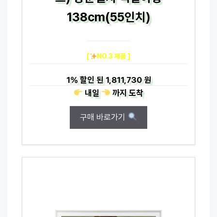
138cm(55인치)
[
NO.3 제품 ]
1%
할인 된
1,811,730 원
내일
까지
도착
구매 바로가기