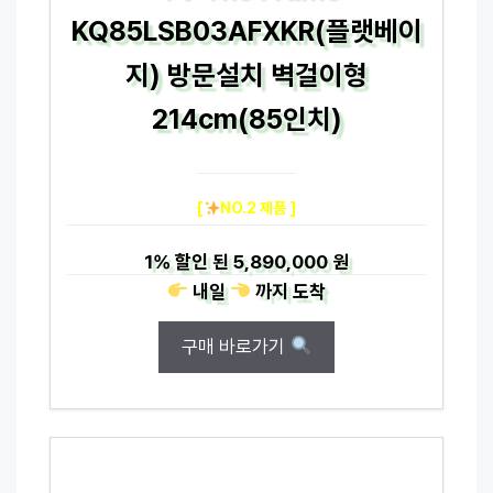
KQ85LSB03AFXKR(플랫베이
지) 방문설치 벽걸이형
214cm(85인치)
[
NO.2 제품 ]
1%
할인 된
5,890,000 원
내일
까지
도착
구매 바로가기