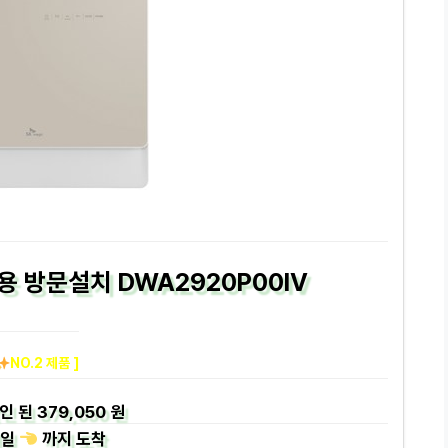
 방문설치 DWA2920P00IV
NO.2 제품 ]
인 된
379,050 원
일
까지
도착