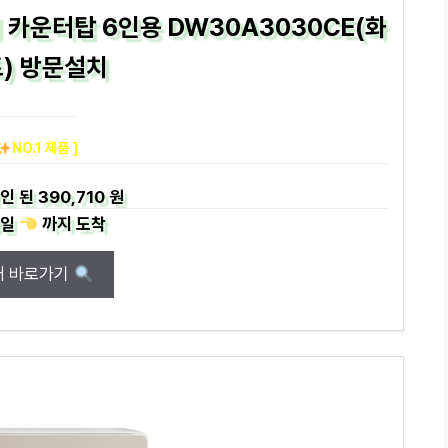
 카운터탑 6인용 DW30A3030CE(화
) 방문설치
NO.1 제품 ]
인 된
390,710 원
일
까지
도착
매 바로가기