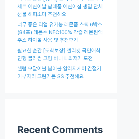
세트 어린이날 답례품 어린이집 생일 단체
선물 해피소마 추천해요
너무 좋은 리얼 유기농 레몬즙 스틱 6박스
(84포) 레몬수 NFC100% 착즙 레몬원액
주스 하이볼 사용 및 추천후기
필요한 순간 [도착보장] 젤리캣 국민애착
인형 블라썸 크림 버니 L 최저가 도전
셀럽 모달이불 봄이불 알러지케어 간절기
이부자리 그린가든 SS 추천해요
Recent Comments