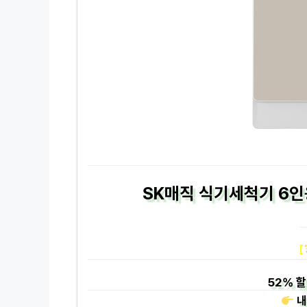
SK매직 식기세척기 6인용
[
52%
할
내