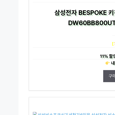
삼성전자 BESPOKE 
DW60BB800U
[
11%
할
내
구