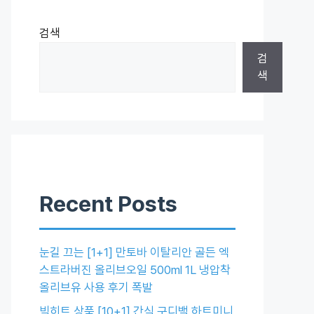
검색
검
색
Recent Posts
눈길 끄는 [1+1] 만토바 이탈리안 골든 엑
스트라버진 올리브오일 500ml 1L 냉압착
올리브유 사용 후기 폭발
빅히트 상품 [10+1] 간식 구디백 하트미니