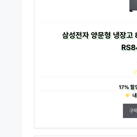
삼성전자 양문형 냉장고 
RS8
[
17%
할
내
구