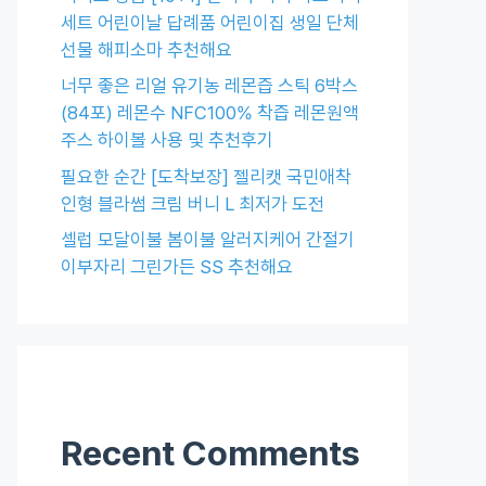
세트 어린이날 답례품 어린이집 생일 단체
선물 해피소마 추천해요
너무 좋은 리얼 유기농 레몬즙 스틱 6박스
(84포) 레몬수 NFC100% 착즙 레몬원액
주스 하이볼 사용 및 추천후기
필요한 순간 [도착보장] 젤리캣 국민애착
인형 블라썸 크림 버니 L 최저가 도전
셀럽 모달이불 봄이불 알러지케어 간절기
이부자리 그린가든 SS 추천해요
Recent Comments