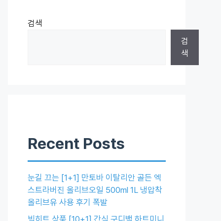
검색
검
색
Recent Posts
눈길 끄는 [1+1] 만토바 이탈리안 골든 엑
스트라버진 올리브오일 500ml 1L 냉압착
올리브유 사용 후기 폭발
빅히트 상품 [10+1] 간식 구디백 하트미니