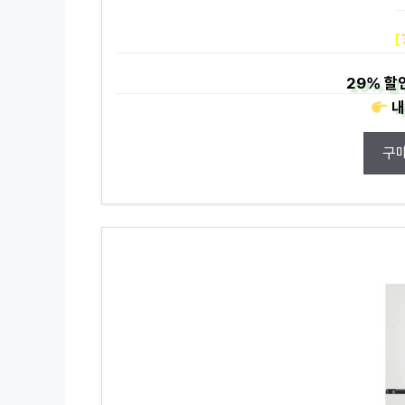
[
29%
할
내
구