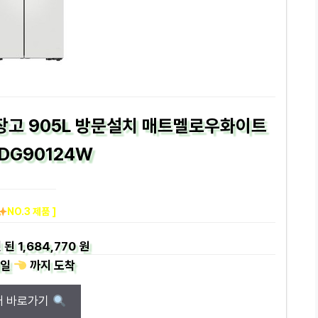
냉장고 905L 방문설치 매트멜로우화이트
0DG90124W
NO.3 제품 ]
 된
1,684,770 원
일
까지
도착
매 바로가기