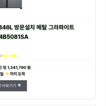
846L 방문설치 메탈 그라파이트
4B5081SA
NO.1 제품 ]
인 된
1,341,790 원
일
까지
도착
매 바로가기