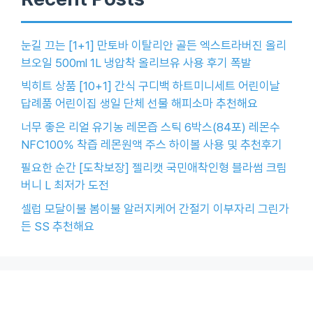
눈길 끄는 [1+1] 만토바 이탈리안 골든 엑스트라버진 올리
브오일 500ml 1L 냉압착 올리브유 사용 후기 폭발
빅히트 상품 [10+1] 간식 구디백 하트미니세트 어린이날
답례품 어린이집 생일 단체 선물 해피소마 추천해요
너무 좋은 리얼 유기농 레몬즙 스틱 6박스(84포) 레몬수
NFC100% 착즙 레몬원액 주스 하이볼 사용 및 추천후기
필요한 순간 [도착보장] 젤리캣 국민애착인형 블라썸 크림
버니 L 최저가 도전
셀럽 모달이불 봄이불 알러지케어 간절기 이부자리 그린가
든 SS 추천해요