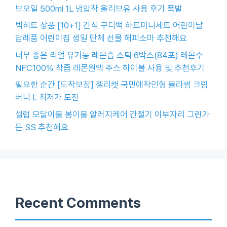
브오일 500ml 1L 냉압착 올리브유 사용 후기 폭발
빅히트 상품 [10+1] 간식 구디백 하트미니세트 어린이날
답례품 어린이집 생일 단체 선물 해피소마 추천해요
너무 좋은 리얼 유기농 레몬즙 스틱 6박스(84포) 레몬수
NFC100% 착즙 레몬원액 주스 하이볼 사용 및 추천후기
필요한 순간 [도착보장] 젤리캣 국민애착인형 블라썸 크림
버니 L 최저가 도전
셀럽 모달이불 봄이불 알러지케어 간절기 이부자리 그린가
든 SS 추천해요
Recent Comments