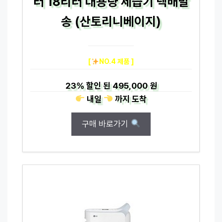
터 18리터 대용량 제습기 택배발
송 (산토리니베이지)
[
NO.4 제품 ]
23%
할인 된
495,000 원
내일
까지
도착
구매 바로가기