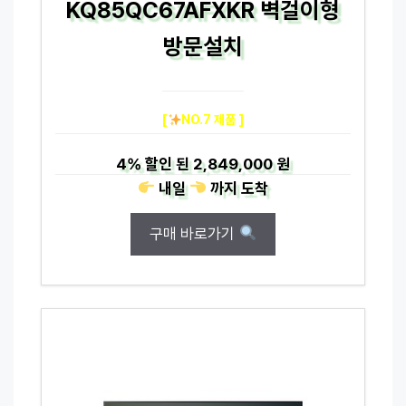
KQ85QC67AFXKR 벽걸이형
방문설치
[
NO.7 제품 ]
4%
할인 된
2,849,000 원
내일
까지
도착
구매 바로가기