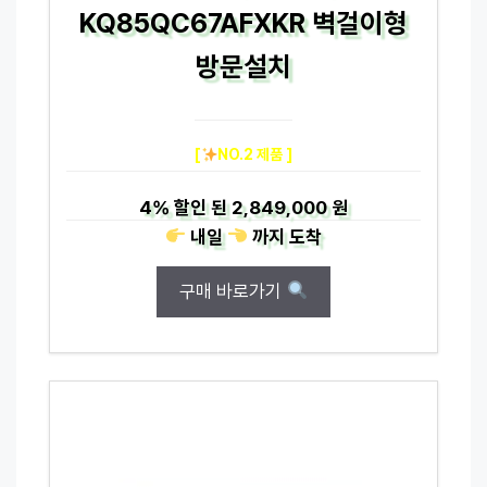
KQ85QC67AFXKR 벽걸이형
방문설치
[
NO.2 제품 ]
4%
할인 된
2,849,000 원
내일
까지
도착
구매 바로가기