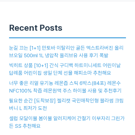
Recent Posts
눈길 끄는 [1+1] 만토바 이탈리안 골든 엑스트라버진 올리
브오일 500ml 1L 냉압착 올리브유 사용 후기 폭발
빅히트 상품 [10+1] 간식 구디백 하트미니세트 어린이날
답례품 어린이집 생일 단체 선물 해피소마 추천해요
너무 좋은 리얼 유기농 레몬즙 스틱 6박스(84포) 레몬수
NFC100% 착즙 레몬원액 주스 하이볼 사용 및 추천후기
필요한 순간 [도착보장] 젤리캣 국민애착인형 블라썸 크림
버니 L 최저가 도전
셀럽 모달이불 봄이불 알러지케어 간절기 이부자리 그린가
든 SS 추천해요