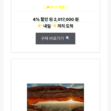
[
NO.3 제품 ]
4%
할인 된
2,017,000 원
내일
까지
도착
구매 바로가기