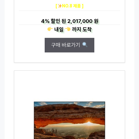
[
NO.8 제품 ]
4%
할인 된
2,017,000 원
내일
까지
도착
구매 바로가기