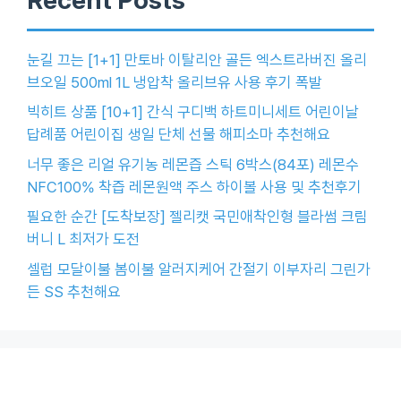
눈길 끄는 [1+1] 만토바 이탈리안 골든 엑스트라버진 올리
브오일 500ml 1L 냉압착 올리브유 사용 후기 폭발
빅히트 상품 [10+1] 간식 구디백 하트미니세트 어린이날
답례품 어린이집 생일 단체 선물 해피소마 추천해요
너무 좋은 리얼 유기농 레몬즙 스틱 6박스(84포) 레몬수
NFC100% 착즙 레몬원액 주스 하이볼 사용 및 추천후기
필요한 순간 [도착보장] 젤리캣 국민애착인형 블라썸 크림
버니 L 최저가 도전
셀럽 모달이불 봄이불 알러지케어 간절기 이부자리 그린가
든 SS 추천해요