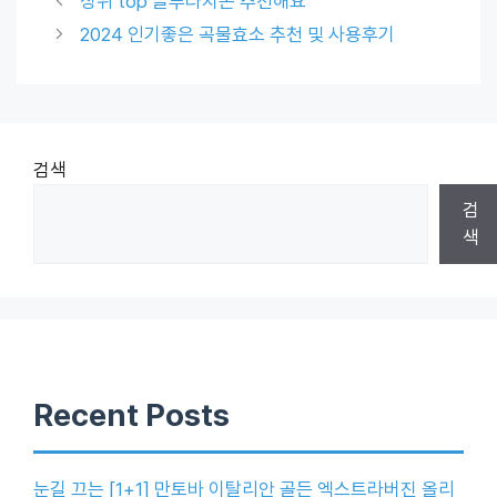
상위 top 글루타치온 추천해요
2024 인기좋은 곡물효소 추천 및 사용후기
검색
검
색
Recent Posts
눈길 끄는 [1+1] 만토바 이탈리안 골든 엑스트라버진 올리