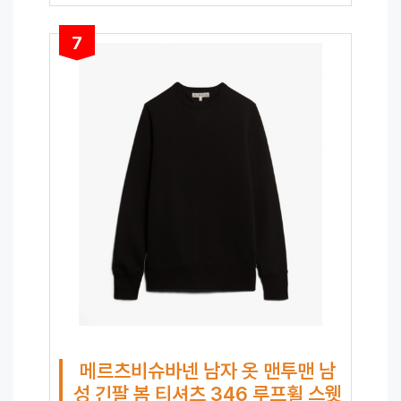
7
메르츠비슈바넨 남자 옷 맨투맨 남
성 긴팔 봄 티셔츠 346 루프휠 스웻