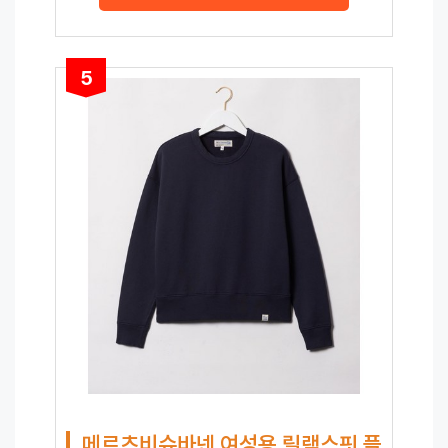
5
메르츠비슈바넨 여성용 릴랙스핏 플