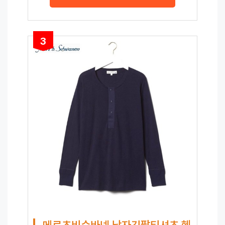
3
메르츠비슈바넨 남자긴팔티셔츠 헨