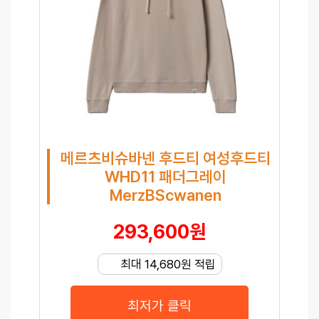
메르츠비슈바넨 후드티 여성후드티
WHD11 패더그레이
MerzBScwanen
293,600원
최대 14,680원 적립
최저가 클릭