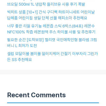
브오일 500ml 1L 냉압착 올리브유 사용 후기 폭발
빅히트 상품 [10+1] 간식 구디백 하트미니세트 어린이날
답례품 어린이집 생일 단체 선물 해피소마 추천해요
너무 좋은 리얼 유기농 레몬즙 스틱 6박스(84포) 레몬수
NFC100% 착즙 레몬원액 주스 하이볼 사용 및 추천후기
필요한 순간 [도착보장] 젤리캣 국민애착인형 블라썸 크림
버니 L 최저가 도전
셀럽 모달이불 봄이불 알러지케어 간절기 이부자리 그린가
든 SS 추천해요
Recent Comments