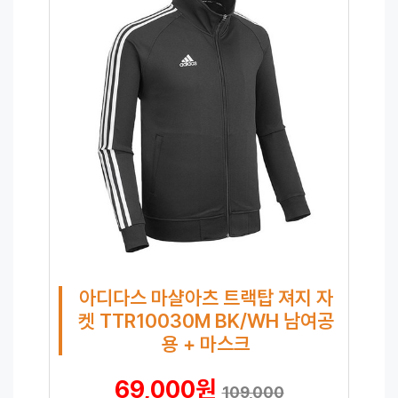
아디다스 마샬아츠 트랙탑 져지 자
켓 TTR10030M BK/WH 남여공
용 + 마스크
69,000원
109,000