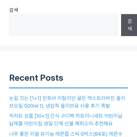
검색
검
색
Recent Posts
눈길 끄는 [1+1] 만토바 이탈리안 골든 엑스트라버진 올리
브오일 500ml 1L 냉압착 올리브유 사용 후기 폭발
빅히트 상품 [10+1] 간식 구디백 하트미니세트 어린이날
답례품 어린이집 생일 단체 선물 해피소마 추천해요
너무 좋은 리얼 유기농 레몬즙 스틱 6박스(84포) 레몬수