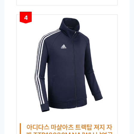
4
아디다스 마샬아츠 트랙탑 져지 자