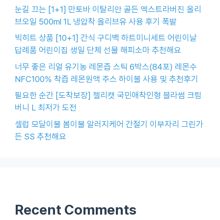
눈길 끄는 [1+1] 만토바 이탈리안 골든 엑스트라버진 올리
브오일 500ml 1L 냉압착 올리브유 사용 후기 폭발
빅히트 상품 [10+1] 간식 구디백 하트미니세트 어린이날
답례품 어린이집 생일 단체 선물 해피소마 추천해요
너무 좋은 리얼 유기농 레몬즙 스틱 6박스(84포) 레몬수
NFC100% 착즙 레몬원액 주스 하이볼 사용 및 추천후기
필요한 순간 [도착보장] 젤리캣 국민애착인형 블라썸 크림
버니 L 최저가 도전
셀럽 모달이불 봄이불 알러지케어 간절기 이부자리 그린가
든 SS 추천해요
Recent Comments