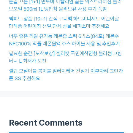
눈길 끄는 [1+1] 만토바 이탈리안 골든 엑스트라버진 올리
브오일 500ml 1L 냉압착 올리브유 사용 후기 폭발
빅히트 상품 [10+1] 간식 구디백 하트미니세트 어린이날
답례품 어린이집 생일 단체 선물 해피소마 추천해요
너무 좋은 리얼 유기농 레몬즙 스틱 6박스(84포) 레몬수
NFC100% 착즙 레몬원액 주스 하이볼 사용 및 추천후기
필요한 순간 [도착보장] 젤리캣 국민애착인형 블라썸 크림
버니 L 최저가 도전
셀럽 모달이불 봄이불 알러지케어 간절기 이부자리 그린가
든 SS 추천해요
Recent Comments