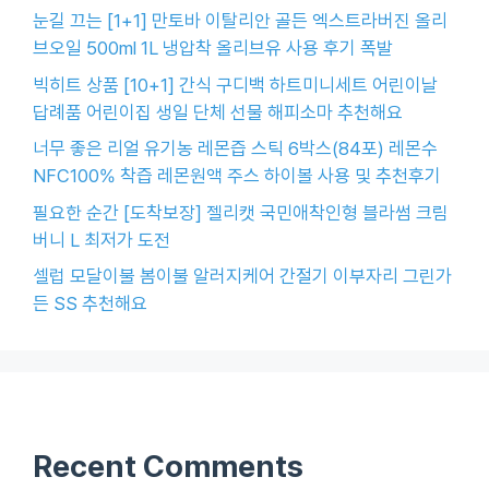
눈길 끄는 [1+1] 만토바 이탈리안 골든 엑스트라버진 올리
브오일 500ml 1L 냉압착 올리브유 사용 후기 폭발
빅히트 상품 [10+1] 간식 구디백 하트미니세트 어린이날
답례품 어린이집 생일 단체 선물 해피소마 추천해요
너무 좋은 리얼 유기농 레몬즙 스틱 6박스(84포) 레몬수
NFC100% 착즙 레몬원액 주스 하이볼 사용 및 추천후기
필요한 순간 [도착보장] 젤리캣 국민애착인형 블라썸 크림
버니 L 최저가 도전
셀럽 모달이불 봄이불 알러지케어 간절기 이부자리 그린가
든 SS 추천해요
Recent Comments