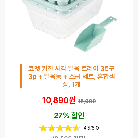
코멧 키친 사각 얼음 트레이 35구
3p + 얼음통 + 스쿱 세트, 혼합색
상, 1개
10,890원
15,000
27% 할인
4.5/5.0