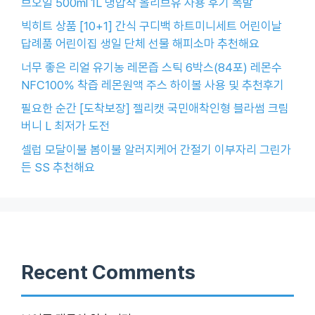
브오일 500ml 1L 냉압착 올리브유 사용 후기 폭발
빅히트 상품 [10+1] 간식 구디백 하트미니세트 어린이날
답례품 어린이집 생일 단체 선물 해피소마 추천해요
너무 좋은 리얼 유기농 레몬즙 스틱 6박스(84포) 레몬수
NFC100% 착즙 레몬원액 주스 하이볼 사용 및 추천후기
필요한 순간 [도착보장] 젤리캣 국민애착인형 블라썸 크림
버니 L 최저가 도전
셀럽 모달이불 봄이불 알러지케어 간절기 이부자리 그린가
든 SS 추천해요
Recent Comments