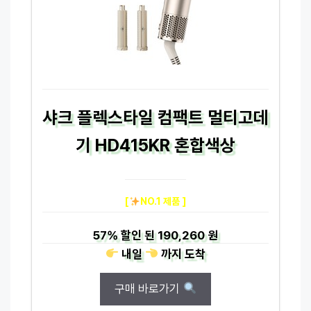
샤크 플렉스타일 컴팩트 멀티고데
기 HD415KR 혼합색상
[
NO.1 제품 ]
57%
할인 된
190,260 원
내일
까지
도착
구매 바로가기