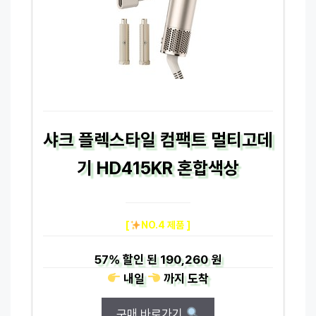
샤크 플렉스타일 컴팩트 멀티고데
기 HD415KR 혼합색상
[
NO.4 제품 ]
57%
할인 된
190,260 원
내일
까지
도착
구매 바로가기