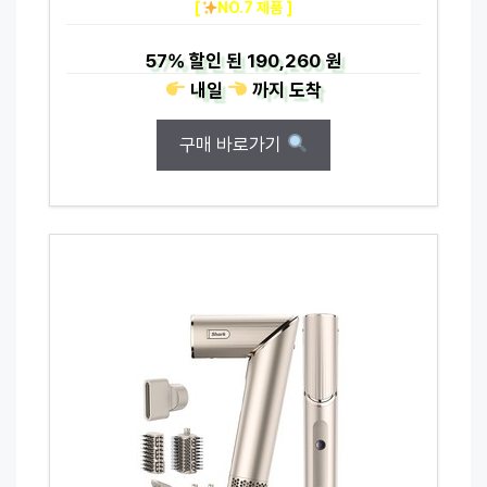
[
NO.7 제품 ]
57%
할인 된
190,260 원
내일
까지
도착
구매 바로가기