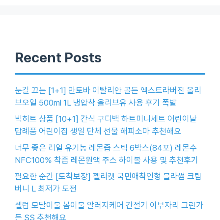
Recent Posts
눈길 끄는 [1+1] 만토바 이탈리안 골든 엑스트라버진 올리
브오일 500ml 1L 냉압착 올리브유 사용 후기 폭발
빅히트 상품 [10+1] 간식 구디백 하트미니세트 어린이날
답례품 어린이집 생일 단체 선물 해피소마 추천해요
너무 좋은 리얼 유기농 레몬즙 스틱 6박스(84포) 레몬수
NFC100% 착즙 레몬원액 주스 하이볼 사용 및 추천후기
필요한 순간 [도착보장] 젤리캣 국민애착인형 블라썸 크림
버니 L 최저가 도전
셀럽 모달이불 봄이불 알러지케어 간절기 이부자리 그린가
든 SS 추천해요