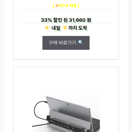
[
NO.8 제품 ]
33%
할인 된
31,660 원
내일
까지
도착
구매 바로가기