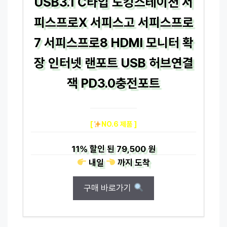
USB3.1 C타입 도킹스테이션 서
피스프로X 서피스고 서피스프로
7 서피스프로8 HDMI 모니터 확
장 인터넷 랜포트 USB 허브연결
잭 PD3.0충전포트
[
NO.6 제품 ]
11%
할인 된
79,500 원
내일
까지
도착
구매 바로가기