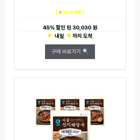
[
NO.9 제품 ]
45%
할인 된
30,030 원
내일
까지
도착
구매 바로가기