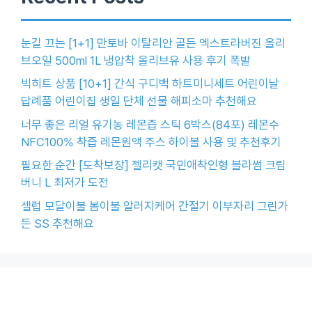
눈길 끄는 [1+1] 만토바 이탈리안 골든 엑스트라버진 올리
브오일 500ml 1L 냉압착 올리브유 사용 후기 폭발
빅히트 상품 [10+1] 간식 구디백 하트미니세트 어린이날
답례품 어린이집 생일 단체 선물 해피소마 추천해요
너무 좋은 리얼 유기농 레몬즙 스틱 6박스(84포) 레몬수
NFC100% 착즙 레몬원액 주스 하이볼 사용 및 추천후기
필요한 순간 [도착보장] 젤리캣 국민애착인형 블라썸 크림
버니 L 최저가 도전
셀럽 모달이불 봄이불 알러지케어 간절기 이부자리 그린가
든 SS 추천해요