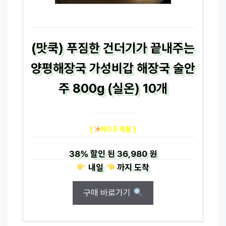
(맛쿡) 푸짐한 건더기가 끝내주는
양평해장국 가성비갑 해장국 술안
주 800g (실온) 10개
[
NO.5 제품 ]
38%
할인 된
36,980 원
내일
까지
도착
구매 바로가기