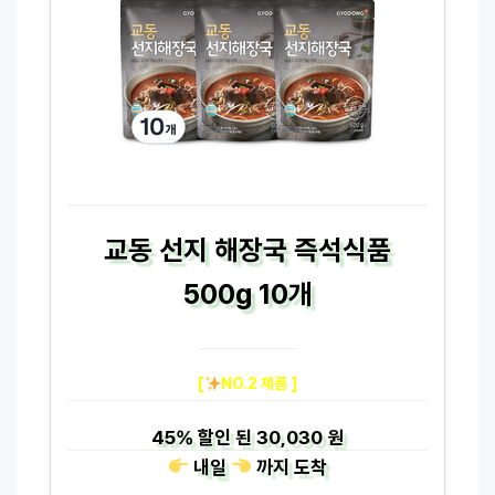
교동 선지 해장국 즉석식품
500g 10개
[
NO.2 제품 ]
45%
할인 된
30,030 원
내일
까지
도착