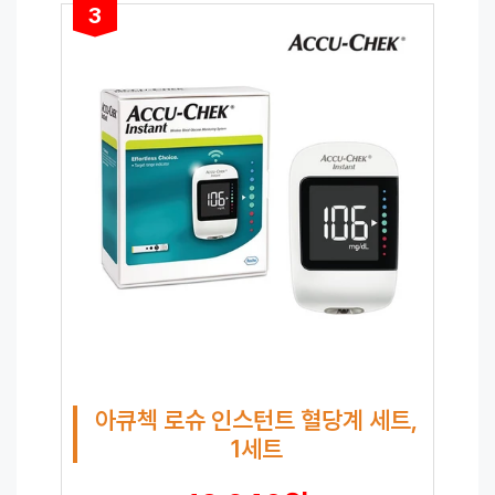
3
아큐첵 로슈 인스턴트 혈당계 세트,
1세트