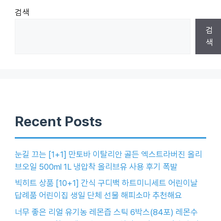
검색
검
색
Recent Posts
눈길 끄는 [1+1] 만토바 이탈리안 골든 엑스트라버진 올리
브오일 500ml 1L 냉압착 올리브유 사용 후기 폭발
빅히트 상품 [10+1] 간식 구디백 하트미니세트 어린이날
답례품 어린이집 생일 단체 선물 해피소마 추천해요
너무 좋은 리얼 유기농 레몬즙 스틱 6박스(84포) 레몬수