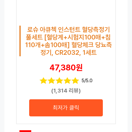
로슈 아큐첵 인스턴트 혈당측정기
풀세트 [혈당계+시험지100매+침
110개+솜100매] 혈당체크 당뇨측
정기, CR2032, 1세트
47,380원
5/5.0
(1,314 리뷰)
최저가 클릭