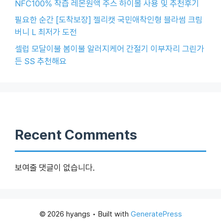
NFC100% 착즙 레몬원액 주스 하이볼 사용 및 추천후기
필요한 순간 [도착보장] 젤리캣 국민애착인형 블라썸 크림
버니 L 최저가 도전
셀럽 모달이불 봄이불 알러지케어 간절기 이부자리 그린가
든 SS 추천해요
Recent Comments
보여줄 댓글이 없습니다.
© 2026 hyangs
• Built with
GeneratePress