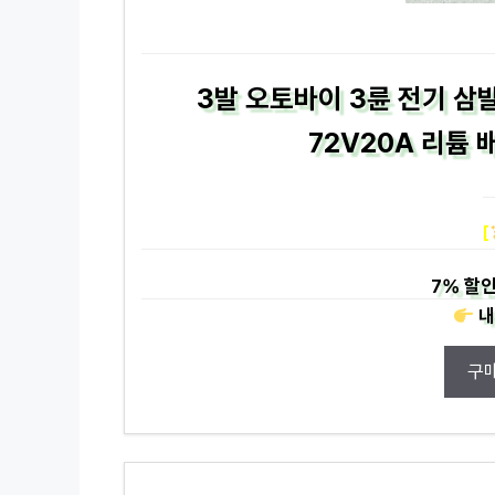
3발 오토바이 3륜 전기 삼
72V20A 리튬 
[
7%
할인
내
구