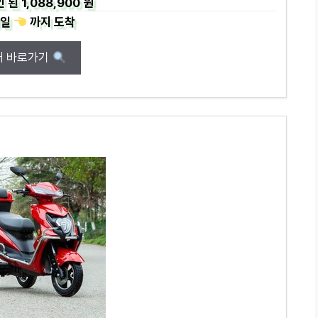
인 된
1,088,900 원
일
까지
도착
매 바로가기