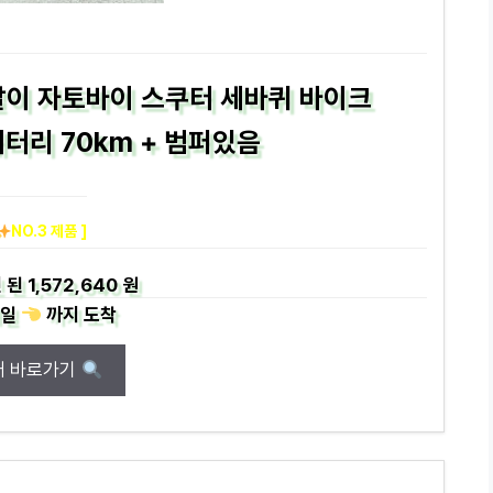
발이 자토바이 스쿠터 세바퀴 바이크
배터리 70km + 범퍼있음
NO.3 제품 ]
 된
1,572,640 원
일
까지
도착
매 바로가기