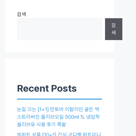
검색
검
색
Recent Posts
눈길 끄는 [1+1] 만토바 이탈리안 골든 엑
스트라버진 올리브오일 500ml 1L 냉압착
올리브유 사용 후기 폭발
빅히트 상품 [10+1] 간식 구디백 하트미니