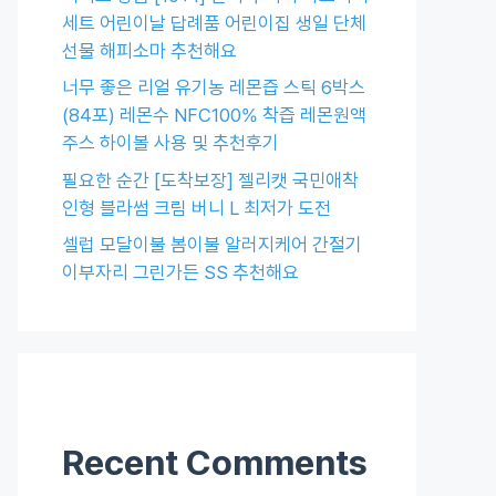
세트 어린이날 답례품 어린이집 생일 단체
선물 해피소마 추천해요
너무 좋은 리얼 유기농 레몬즙 스틱 6박스
(84포) 레몬수 NFC100% 착즙 레몬원액
주스 하이볼 사용 및 추천후기
필요한 순간 [도착보장] 젤리캣 국민애착
인형 블라썸 크림 버니 L 최저가 도전
셀럽 모달이불 봄이불 알러지케어 간절기
이부자리 그린가든 SS 추천해요
Recent Comments