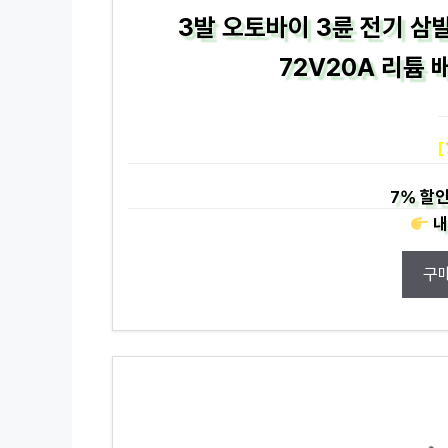
3발 오토바이 3륜 전기 삼
72V20A 리튬 
[
7%
할인
내
구