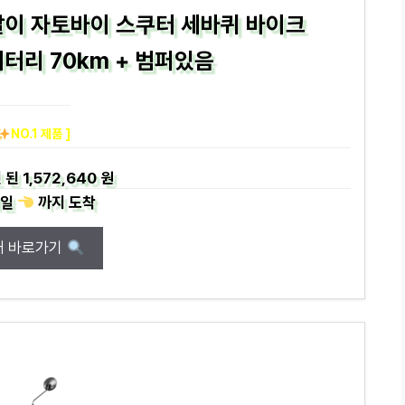
발이 자토바이 스쿠터 세바퀴 바이크
배터리 70km + 범퍼있음
NO.1 제품 ]
 된
1,572,640 원
일
까지
도착
매 바로가기