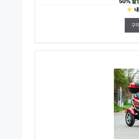
50%
할
내
구