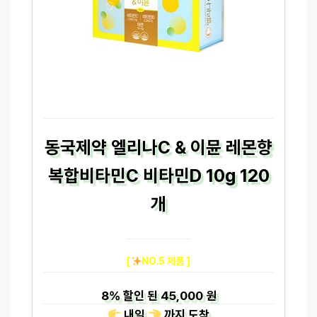
동국제약 엘리나C & 이뮨 레몬향
복합비타민C 비타민D 10g 120
개
[
NO.5 제품 ]
8%
할인 된
45,000 원
내일
까지
도착