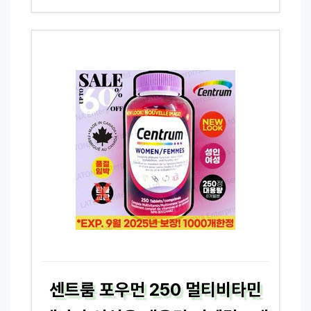
센트룸 포우먼 250 멀티비타민