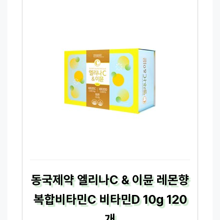
동국제약 엘리나C & 이뮨 레몬향
복합비타민C 비타민D 10g 120
개