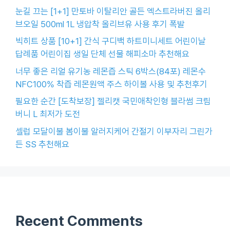
눈길 끄는 [1+1] 만토바 이탈리안 골든 엑스트라버진 올리
브오일 500ml 1L 냉압착 올리브유 사용 후기 폭발
빅히트 상품 [10+1] 간식 구디백 하트미니세트 어린이날
답례품 어린이집 생일 단체 선물 해피소마 추천해요
너무 좋은 리얼 유기농 레몬즙 스틱 6박스(84포) 레몬수
NFC100% 착즙 레몬원액 주스 하이볼 사용 및 추천후기
필요한 순간 [도착보장] 젤리캣 국민애착인형 블라썸 크림
버니 L 최저가 도전
셀럽 모달이불 봄이불 알러지케어 간절기 이부자리 그린가
든 SS 추천해요
Recent Comments