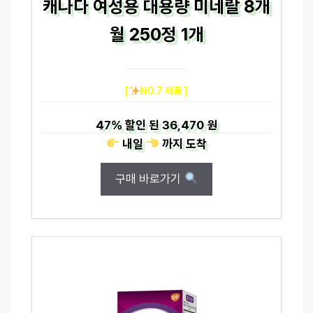
캐나다 여성용 대용량 미네랄 8개
월 250정 1개
[
NO.7 제품 ]
47%
할인 된
36,470 원
내일
까지
도착
구매 바로가기