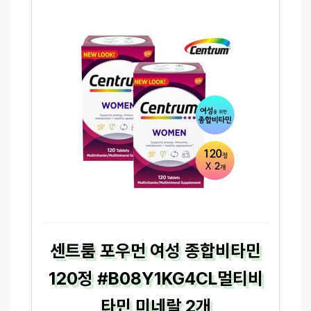
센트룸 포우먼 여성 종합비타민
120정 #B08Y1KG4CL멀티비
타민 미네랄 2개