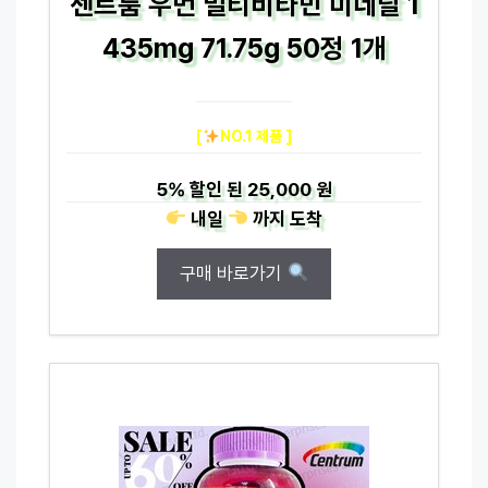
센트룸 우먼 멀티비타민 미네랄 1
435mg 71.75g 50정 1개
[
NO.1 제품 ]
5%
할인 된
25,000 원
내일
까지
도착
구매 바로가기