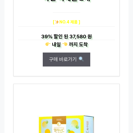
[
NO.4 제품 ]
39%
할인 된
37,580 원
내일
까지
도착
구매 바로가기