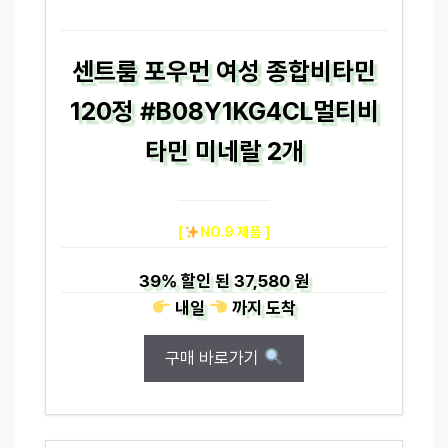
센트룸 포우먼 여성 종합비타민
120정 #B08Y1KG4CL멀티비
타민 미네랄 2개
[
NO.9 제품 ]
39%
할인 된
37,580 원
내일
까지
도착
구매 바로가기