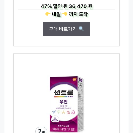
47%
할인 된
36,470 원
내일
까지
도착
구매 바로가기