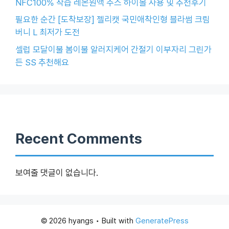
NFC100% 착즙 레몬원액 주스 하이볼 사용 및 추천후기
필요한 순간 [도착보장] 젤리캣 국민애착인형 블라썸 크림
버니 L 최저가 도전
셀럽 모달이불 봄이불 알러지케어 간절기 이부자리 그린가
든 SS 추천해요
Recent Comments
보여줄 댓글이 없습니다.
© 2026 hyangs
• Built with
GeneratePress