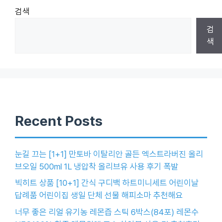
검색
검
색
Recent Posts
눈길 끄는 [1+1] 만토바 이탈리안 골든 엑스트라버진 올리
브오일 500ml 1L 냉압착 올리브유 사용 후기 폭발
빅히트 상품 [10+1] 간식 구디백 하트미니세트 어린이날
답례품 어린이집 생일 단체 선물 해피소마 추천해요
너무 좋은 리얼 유기농 레몬즙 스틱 6박스(84포) 레몬수