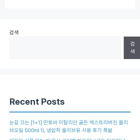
검색
검
색
Recent Posts
눈길 끄는 [1+1] 만토바 이탈리안 골든 엑스트라버진 올리
브오일 500ml 1L 냉압착 올리브유 사용 후기 폭발