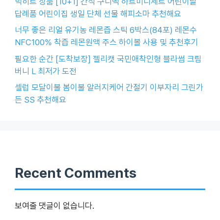
빅히트 상품 [10+1] 간식 구디백 하트미니세트 어린이날
답례품 어린이집 생일 단체 선물 해피소마 추천해요
너무 좋은 리얼 유기농 레몬즙 스틱 6박스(84포) 레몬수
NFC100% 착즙 레몬원액 주스 하이볼 사용 및 추천후기
필요한 순간 [도착보장] 젤리캣 국민애착인형 블라썸 크림
버니 L 최저가 도전
셀럽 모달이불 봄이불 알러지케어 간절기 이부자리 그린가
든 SS 추천해요
Recent Comments
보여줄 댓글이 없습니다.