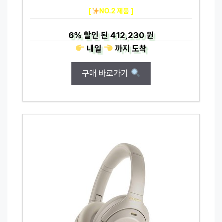
[
NO.2 제품 ]
6%
할인 된
412,230 원
내일
까지
도착
구매 바로가기