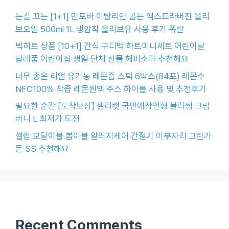
눈길 끄는 [1+1] 만토바 이탈리안 골든 엑스트라버진 올리
브오일 500ml 1L 냉압착 올리브유 사용 후기 폭발
빅히트 상품 [10+1] 간식 구디백 하트미니세트 어린이날
답례품 어린이집 생일 단체 선물 해피소마 추천해요
너무 좋은 리얼 유기농 레몬즙 스틱 6박스(84포) 레몬수
NFC100% 착즙 레몬원액 주스 하이볼 사용 및 추천후기
필요한 순간 [도착보장] 젤리캣 국민애착인형 블라썸 크림
버니 L 최저가 도전
셀럽 모달이불 봄이불 알러지케어 간절기 이부자리 그린가
든 SS 추천해요
Recent Comments