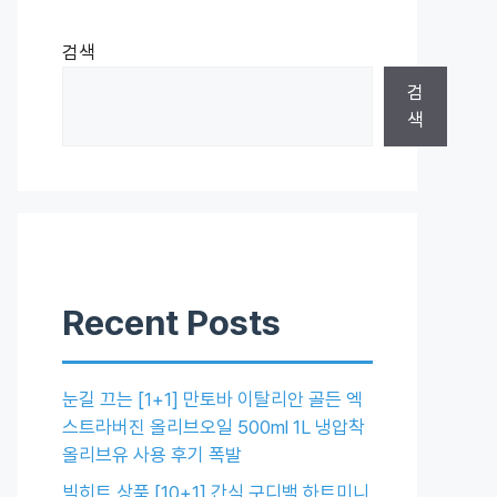
검색
검
색
Recent Posts
눈길 끄는 [1+1] 만토바 이탈리안 골든 엑
스트라버진 올리브오일 500ml 1L 냉압착
올리브유 사용 후기 폭발
빅히트 상품 [10+1] 간식 구디백 하트미니