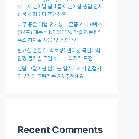
세트 어린이날 답례품 어린이집 생일 단체
선물 해피소마 추천해요
너무 좋은 리얼 유기농 레몬즙 스틱 6박스
(84포) 레몬수 NFC100% 착즙 레몬원액
주스 하이볼 사용 및 추천후기
필요한 순간 [도착보장] 젤리캣 국민애착
인형 블라썸 크림 버니 L 최저가 도전
셀럽 모달이불 봄이불 알러지케어 간절기
이부자리 그린가든 SS 추천해요
Recent Comments