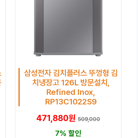
스
삼성전자 김치플러스 뚜껑형 김
문
치냉장고 126L 방문설치,
Refined Inox,
RP13C1022S9
471,880원
509,000
7% 할인