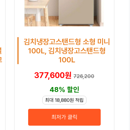
김치냉장고스탠드형 소형 미니
설
100L, 김치냉장고스탠드형
고
100L
377,600원
726,200
48% 할인
최대 18,880원 적립
최저가 클릭