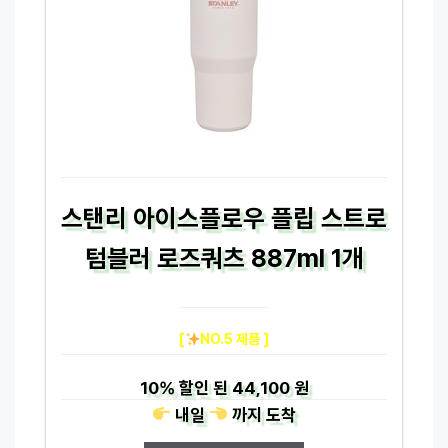
스탠리 아이스플로우 플립 스트로
텀블러 로즈쿼츠 887ml 1개
[
NO.5 제품 ]
10%
할인 된
44,100 원
내일
까지
도착