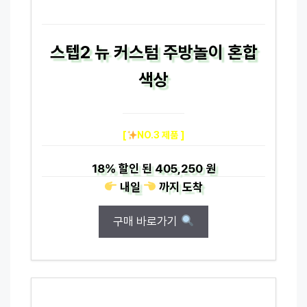
스텝2 뉴 커스텀 주방놀이 혼합
색상
[
NO.3 제품 ]
18%
할인 된
405,250 원
내일
까지
도착
구매 바로가기