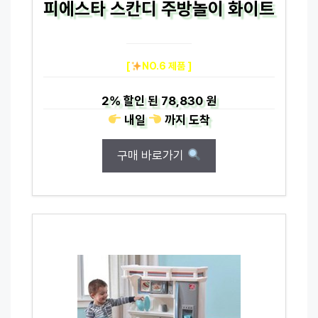
피에스타 스칸디 주방놀이 화이트
[
NO.6 제품 ]
2%
할인 된
78,830 원
내일
까지
도착
구매 바로가기