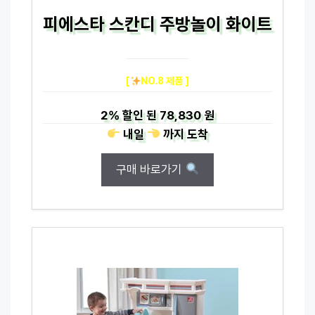
피에스타 스칸디 주방놀이 화이트
[
NO.8 제품 ]
2%
할인 된
78,830 원
내일
까지
도착
구매 바로가기