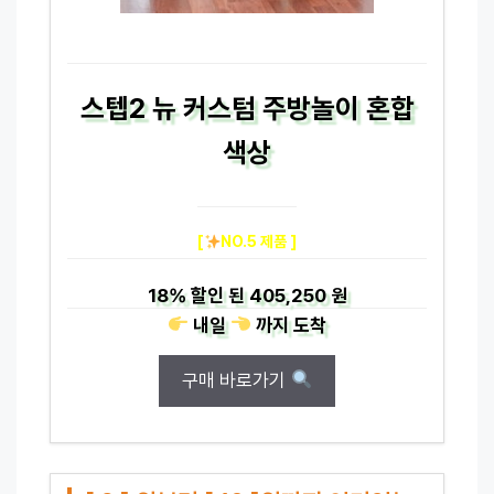
스텝2 뉴 커스텀 주방놀이 혼합
색상
[
NO.5 제품 ]
18%
할인 된
405,250 원
내일
까지
도착
구매 바로가기