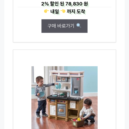
2%
할인 된
78,830 원
내일
까지
도착
구매 바로가기