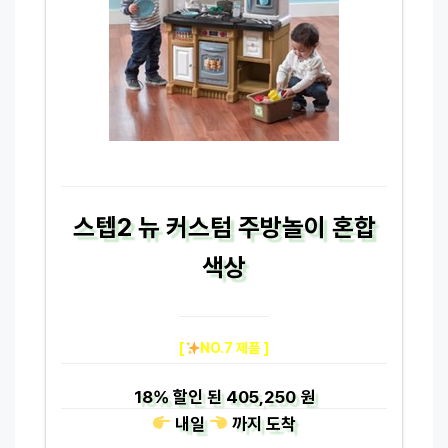
스텝2 뉴 커스텀 주방놀이 혼합
색상
[
NO.7 제품 ]
18%
할인 된
405,250 원
내일
까지
도착