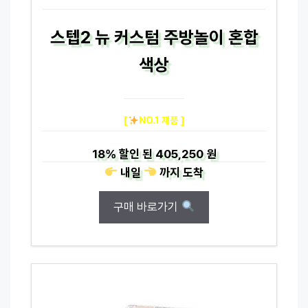
스텝2 뉴 커스텀 주방놀이 혼합
색상
[
NO.1 제품 ]
18%
할인 된
405,250 원
내일
까지
도착
구매 바로가기