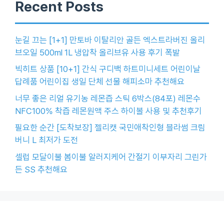
Recent Posts
눈길 끄는 [1+1] 만토바 이탈리안 골든 엑스트라버진 올리
브오일 500ml 1L 냉압착 올리브유 사용 후기 폭발
빅히트 상품 [10+1] 간식 구디백 하트미니세트 어린이날
답례품 어린이집 생일 단체 선물 해피소마 추천해요
너무 좋은 리얼 유기농 레몬즙 스틱 6박스(84포) 레몬수
NFC100% 착즙 레몬원액 주스 하이볼 사용 및 추천후기
필요한 순간 [도착보장] 젤리캣 국민애착인형 블라썸 크림
버니 L 최저가 도전
셀럽 모달이불 봄이불 알러지케어 간절기 이부자리 그린가
든 SS 추천해요