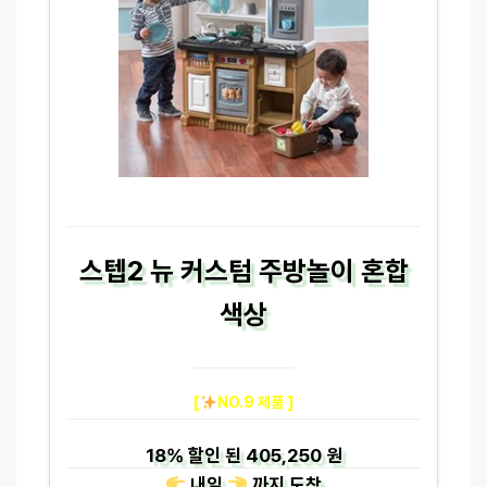
스텝2 뉴 커스텀 주방놀이 혼합
색상
[
NO.9 제품 ]
18%
할인 된
405,250 원
내일
까지
도착