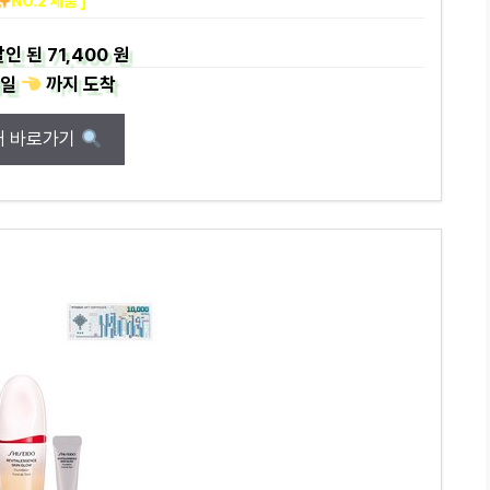
NO.2 제품 ]
인 된
71,400 원
일
까지
도착
매 바로가기