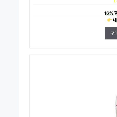
[
16%
할
내
구