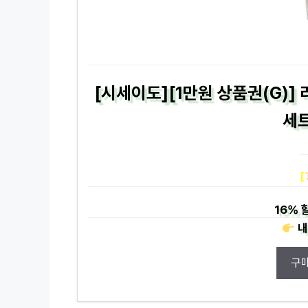
[시세이도][1만원 상품권(G)
세트
[
16%
할
내
구