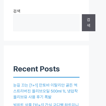
검색
검
색
Recent Posts
눈길 끄는 [1+1] 만토바 이탈리안 골든 엑
스트라버진 올리브오일 500ml 1L 냉압착
올리브유 사용 후기 폭발
빅히트 상품 [10+1] 간식 구디백 하트미니