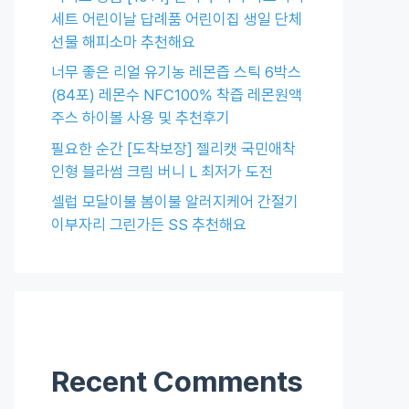
세트 어린이날 답례품 어린이집 생일 단체
선물 해피소마 추천해요
너무 좋은 리얼 유기농 레몬즙 스틱 6박스
(84포) 레몬수 NFC100% 착즙 레몬원액
주스 하이볼 사용 및 추천후기
필요한 순간 [도착보장] 젤리캣 국민애착
인형 블라썸 크림 버니 L 최저가 도전
셀럽 모달이불 봄이불 알러지케어 간절기
이부자리 그린가든 SS 추천해요
Recent Comments