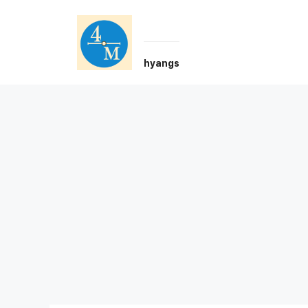
Skip
to
content
hyangs