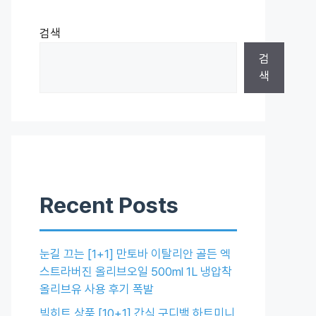
검색
검
색
Recent Posts
눈길 끄는 [1+1] 만토바 이탈리안 골든 엑
스트라버진 올리브오일 500ml 1L 냉압착
올리브유 사용 후기 폭발
빅히트 상품 [10+1] 간식 구디백 하트미니