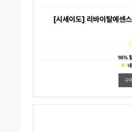
[시세이도] 리바이탈에센스 
[
16%
할
내
구