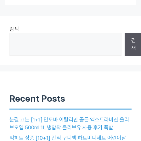
검색
검
색
Recent Posts
눈길 끄는 [1+1] 만토바 이탈리안 골든 엑스트라버진 올리
브오일 500ml 1L 냉압착 올리브유 사용 후기 폭발
빅히트 상품 [10+1] 간식 구디백 하트미니세트 어린이날