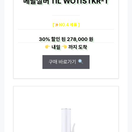
메탈실버 11L WO11STKR-T
[
NO.4 제품 ]
30%
할인 된
278,000 원
내일
까지
도착
구매 바로가기