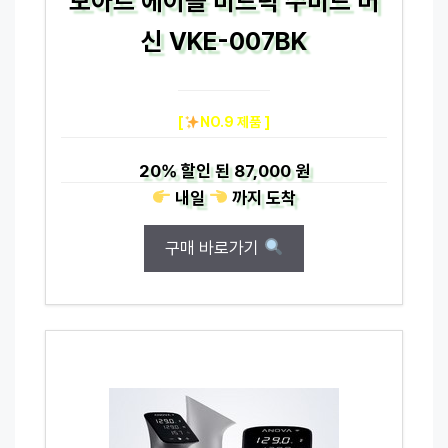
보아르 에이블 비드틱 수비드 머
신 VKE-007BK
[
NO.9 제품 ]
20%
할인 된
87,000 원
내일
까지
도착
구매 바로가기