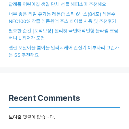
답례품 어린이집 생일 단체 선물 해피소마 추천해요
너무 좋은 리얼 유기농 레몬즙 스틱 6박스(84포) 레몬수
NFC100% 착즙 레몬원액 주스 하이볼 사용 및 추천후기
필요한 순간 [도착보장] 젤리캣 국민애착인형 블라썸 크림
버니 L 최저가 도전
셀럽 모달이불 봄이불 알러지케어 간절기 이부자리 그린가
든 SS 추천해요
Recent Comments
보여줄 댓글이 없습니다.