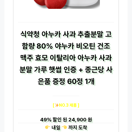
식약청 아누카 사과 추출분말 고
함량 80% 야누카 비오틴 건조
맥주 효모 이탈리아 아누카 사과
분말 가루 햇썹 인증 + 종근당 사
은품 증정 60정 1개
[
NO.3 제품 ]
49%
할인 된
24,900 원
내일
까지
도착