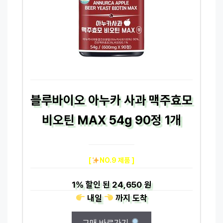
블루바이오 아누카 사과 맥주효모
비오틴 MAX 54g 90정 1개
[
NO.9 제품 ]
1%
할인 된
24,650 원
내일
까지
도착
구매 바로가기