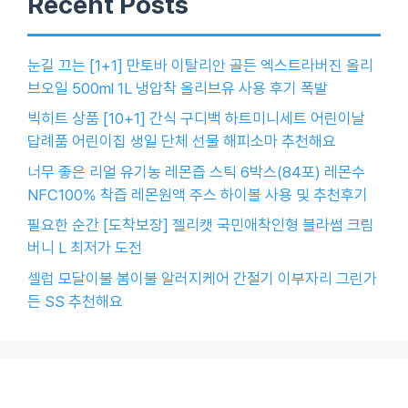
Recent Posts
눈길 끄는 [1+1] 만토바 이탈리안 골든 엑스트라버진 올리
브오일 500ml 1L 냉압착 올리브유 사용 후기 폭발
빅히트 상품 [10+1] 간식 구디백 하트미니세트 어린이날
답례품 어린이집 생일 단체 선물 해피소마 추천해요
너무 좋은 리얼 유기농 레몬즙 스틱 6박스(84포) 레몬수
NFC100% 착즙 레몬원액 주스 하이볼 사용 및 추천후기
필요한 순간 [도착보장] 젤리캣 국민애착인형 블라썸 크림
버니 L 최저가 도전
셀럽 모달이불 봄이불 알러지케어 간절기 이부자리 그린가
든 SS 추천해요