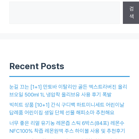
검
색
Recent Posts
눈길 끄는 [1+1] 만토바 이탈리안 골든 엑스트라버진 올리
브오일 500ml 1L 냉압착 올리브유 사용 후기 폭발
빅히트 상품 [10+1] 간식 구디백 하트미니세트 어린이날
답례품 어린이집 생일 단체 선물 해피소마 추천해요
너무 좋은 리얼 유기농 레몬즙 스틱 6박스(84포) 레몬수
NFC100% 착즙 레몬원액 주스 하이볼 사용 및 추천후기