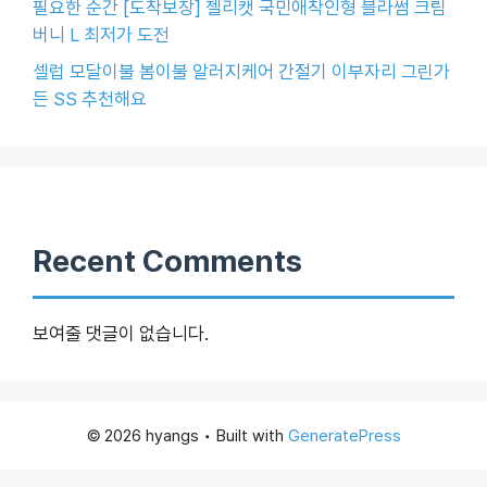
필요한 순간 [도착보장] 젤리캣 국민애착인형 블라썸 크림
버니 L 최저가 도전
셀럽 모달이불 봄이불 알러지케어 간절기 이부자리 그린가
든 SS 추천해요
Recent Comments
보여줄 댓글이 없습니다.
© 2026 hyangs
• Built with
GeneratePress