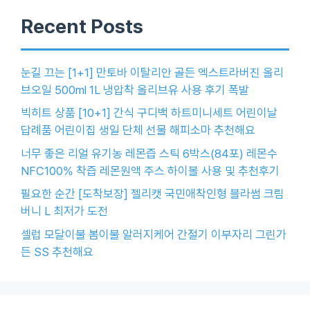
Recent Posts
눈길 끄는 [1+1] 만토바 이탈리안 골든 엑스트라버진 올리
브오일 500ml 1L 냉압착 올리브유 사용 후기 폭발
빅히트 상품 [10+1] 간식 구디백 하트미니세트 어린이날
답례품 어린이집 생일 단체 선물 해피소마 추천해요
너무 좋은 리얼 유기농 레몬즙 스틱 6박스(84포) 레몬수
NFC100% 착즙 레몬원액 주스 하이볼 사용 및 추천후기
필요한 순간 [도착보장] 젤리캣 국민애착인형 블라썸 크림
버니 L 최저가 도전
셀럽 모달이불 봄이불 알러지케어 간절기 이부자리 그린가
든 SS 추천해요