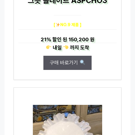
그릇 플레이트 ASPCHO3
[
NO.9 제품 ]
21%
할인 된
150,200 원
내일
까지
도착
구매 바로가기