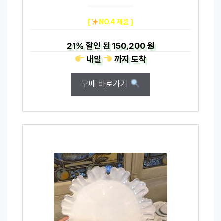
[
NO.4 제품 ]
21%
할인 된
150,200 원
내일
까지
도착
구매 바로가기