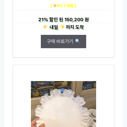
[
NO.7 제품 ]
21%
할인 된
150,200 원
내일
까지
도착
구매 바로가기