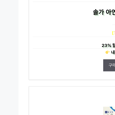
솔가 아연
[
23%
내
구