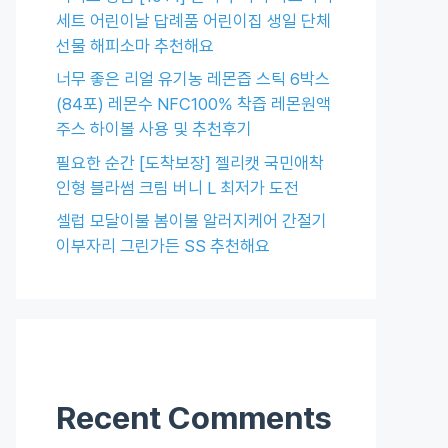
세트 어린이날 답례품 어린이집 생일 단체
선물 해피소마 추천해요
너무 좋은 리얼 유기농 레몬즙 스틱 6박스
(84포) 레몬수 NFC100% 착즙 레몬원액
주스 하이볼 사용 및 추천후기
필요한 순간 [도착보장] 젤리캣 국민애착
인형 블라썸 크림 버니 L 최저가 도전
셀럽 모달이불 봄이불 알러지케어 간절기
이부자리 그린가든 SS 추천해요
Recent Comments