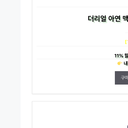
더리얼 아연 맥
[
11%
할
내
구