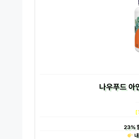
나우푸드 아연
[
23%
내