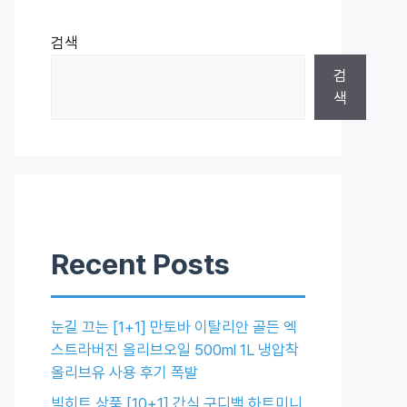
검색
검
색
Recent Posts
눈길 끄는 [1+1] 만토바 이탈리안 골든 엑
스트라버진 올리브오일 500ml 1L 냉압착
올리브유 사용 후기 폭발
빅히트 상품 [10+1] 간식 구디백 하트미니