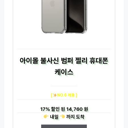
아이몰 불사신 범퍼 젤리 휴대폰
케이스
[
NO.6 제품 ]
17%
할인 된
14,760 원
내일
까지
도착