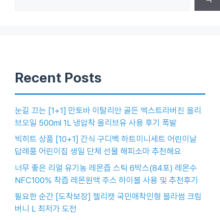
Recent Posts
눈길 끄는 [1+1] 만토바 이탈리안 골든 엑스트라버진 올리
브오일 500ml 1L 냉압착 올리브유 사용 후기 폭발
빅히트 상품 [10+1] 간식 구디백 하트미니세트 어린이날
답례품 어린이집 생일 단체 선물 해피소마 추천해요
너무 좋은 리얼 유기농 레몬즙 스틱 6박스(84포) 레몬수
NFC100% 착즙 레몬원액 주스 하이볼 사용 및 추천후기
필요한 순간 [도착보장] 젤리캣 국민애착인형 블라썸 크림
버니 L 최저가 도전