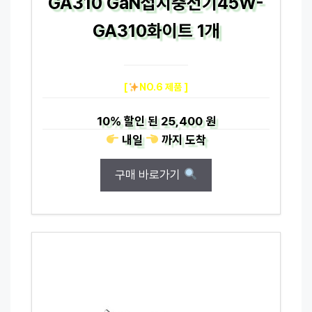
GA310 GaN접지충전기45W-
GA310화이트 1개
[
NO.6 제품 ]
10%
할인 된
25,400 원
내일
까지
도착
구매 바로가기