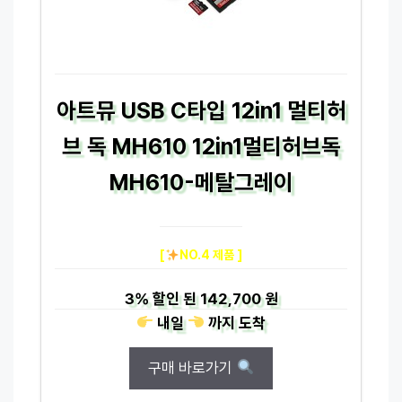
아트뮤 USB C타입 12in1 멀티허
브 독 MH610 12in1멀티허브독
MH610-메탈그레이
[
NO.4 제품 ]
3%
할인 된
142,700 원
내일
까지
도착
구매 바로가기