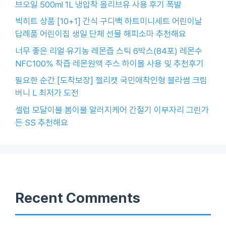
브오일 500ml 1L 냉압착 올리브유 사용 후기 폭발
빅히트 상품 [10+1] 간식 구디백 하트미니세트 어린이날
답례품 어린이집 생일 단체 선물 해피소마 추천해요
너무 좋은 리얼 유기농 레몬즙 스틱 6박스(84포) 레몬수
NFC100% 착즙 레몬원액 주스 하이볼 사용 및 추천후기
필요한 순간 [도착보장] 젤리캣 국민애착인형 블라썸 크림
버니 L 최저가 도전
셀럽 모달이불 봄이불 알러지케어 간절기 이부자리 그린가
든 SS 추천해요
Recent Comments