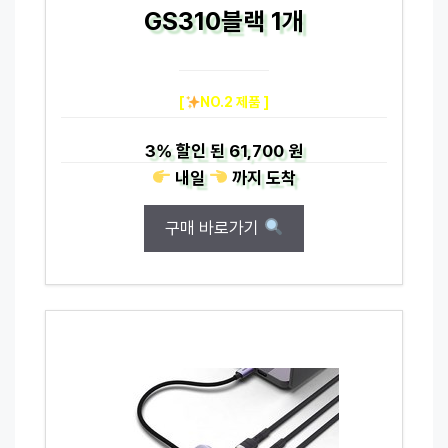
GS310블랙 1개
[
NO.2 제품 ]
3%
할인 된
61,700 원
내일
까지
도착
구매 바로가기