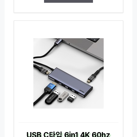
USB C타입 6in1 4K 60hz