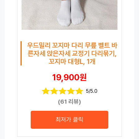
우드밀리 꼬지마 다리 무릎 벨트 바
른자세 앉은자세 교정기 다리묶기,
꼬지마 대형L, 1개
19,900원
5/5.0
(61 리뷰)
최저가 클릭