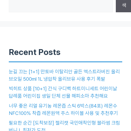
색
Recent Posts
눈길 끄는 [1+1] 만토바 이탈리안 골든 엑스트라버진 올리
브오일 500ml 1L 냉압착 올리브유 사용 후기 폭발
빅히트 상품 [10+1] 간식 구디백 하트미니세트 어린이날
답례품 어린이집 생일 단체 선물 해피소마 추천해요
너무 좋은 리얼 유기농 레몬즙 스틱 6박스(84포) 레몬수
NFC100% 착즙 레몬원액 주스 하이볼 사용 및 추천후기
필요한 순간 [도착보장] 젤리캣 국민애착인형 블라썸 크림
버니 L 최저가 도전