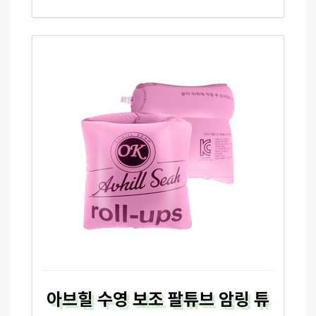
아브힐 수영 보조 팔튜브 암링 튜