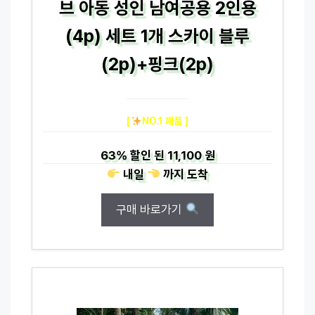
브 아동 성인 남여공용 2인용
(4p) 세트 1개 스카이 블루
(2p)+핑크(2p)
[
NO.1 제품 ]
63%
할인 된
11,100 원
내일
까지
도착
구매 바로가기