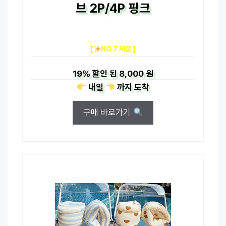
브 2P/4P 핑크
[
NO.7 제품 ]
19%
할인 된
8,000 원
내일
까지
도착
구매 바로가기