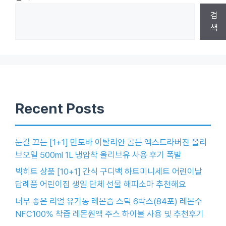
검
색
Recent Posts
눈길 끄는 [1+1] 만토바 이탈리안 골든 엑스트라버진 올리
브오일 500ml 1L 냉압착 올리브유 사용 후기 폭발
빅히트 상품 [10+1] 간식 구디백 하트미니세트 어린이날
답례품 어린이집 생일 단체 선물 해피소마 추천해요
너무 좋은 리얼 유기농 레몬즙 스틱 6박스(84포) 레몬수
NFC100% 착즙 레몬원액 주스 하이볼 사용 및 추천후기