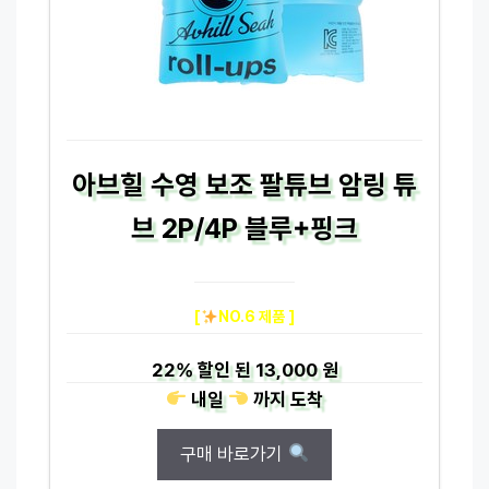
아브힐 수영 보조 팔튜브 암링 튜
브 2P/4P 블루+핑크
[
NO.6 제품 ]
22%
할인 된
13,000 원
내일
까지
도착
구매 바로가기