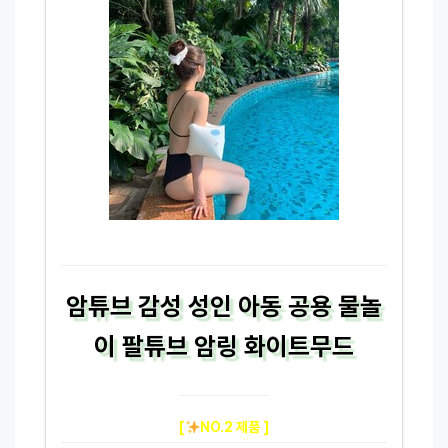
암튜브 감성 성인 아동 공용 물놀
이 팔튜브 암링 화이트무드
[
NO.2 제품 ]