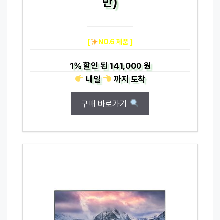
반)
[
NO.6 제품 ]
1%
할인 된
141,000 원
내일
까지
도착
구매 바로가기