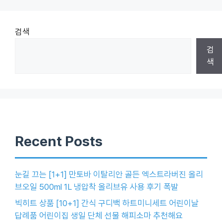
검색
검
색
Recent Posts
눈길 끄는 [1+1] 만토바 이탈리안 골든 엑스트라버진 올리
브오일 500ml 1L 냉압착 올리브유 사용 후기 폭발
빅히트 상품 [10+1] 간식 구디백 하트미니세트 어린이날
답례품 어린이집 생일 단체 선물 해피소마 추천해요