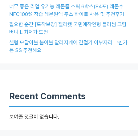
너무 좋은 리얼 유기농 레몬즙 스틱 6박스(84포) 레몬수
NFC100% 착즙 레몬원액 주스 하이볼 사용 및 추천후기
필요한 순간 [도착보장] 젤리캣 국민애착인형 블라썸 크림
버니 L 최저가 도전
셀럽 모달이불 봄이불 알러지케어 간절기 이부자리 그린가
든 SS 추천해요
Recent Comments
보여줄 댓글이 없습니다.