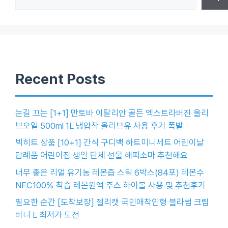
Recent Posts
눈길 끄는 [1+1] 만토바 이탈리안 골든 엑스트라버진 올리
브오일 500ml 1L 냉압착 올리브유 사용 후기 폭발
빅히트 상품 [10+1] 간식 구디백 하트미니세트 어린이날
답례품 어린이집 생일 단체 선물 해피소마 추천해요
너무 좋은 리얼 유기농 레몬즙 스틱 6박스(84포) 레몬수
NFC100% 착즙 레몬원액 주스 하이볼 사용 및 추천후기
필요한 순간 [도착보장] 젤리캣 국민애착인형 블라썸 크림
버니 L 최저가 도전