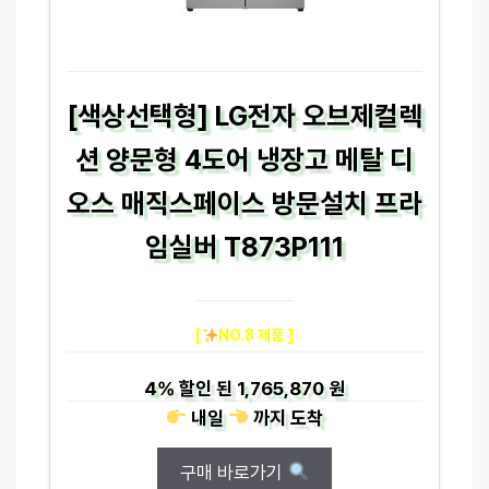
[색상선택형] LG전자 오브제컬렉
션 양문형 4도어 냉장고 메탈 디
오스 매직스페이스 방문설치 프라
임실버 T873P111
[
NO.8 제품 ]
4%
할인 된
1,765,870 원
내일
까지
도착
구매 바로가기