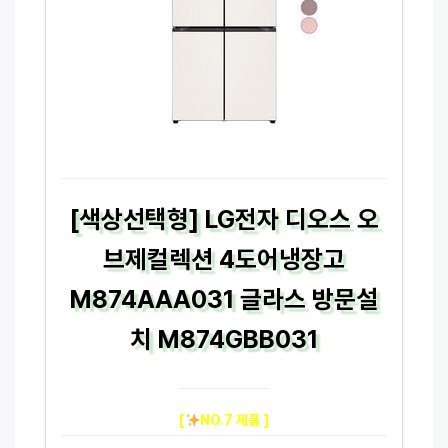
[색상선택형] LG전자 디오스 오
브제컬렉션 4도어냉장고
M874AAA031 글라스 방문설
치 M874GBB031
[
NO.7 제품 ]