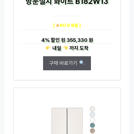
방문설치 화이트 B182W13
[
NO.6 제품 ]
4%
할인 된
355,330 원
내일
까지
도착
구매 바로가기