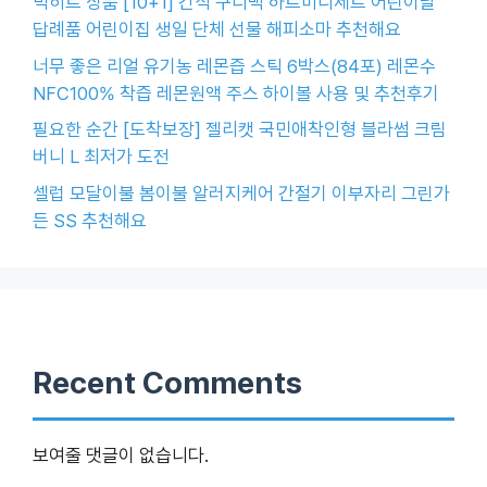
빅히트 상품 [10+1] 간식 구디백 하트미니세트 어린이날
답례품 어린이집 생일 단체 선물 해피소마 추천해요
너무 좋은 리얼 유기농 레몬즙 스틱 6박스(84포) 레몬수
NFC100% 착즙 레몬원액 주스 하이볼 사용 및 추천후기
필요한 순간 [도착보장] 젤리캣 국민애착인형 블라썸 크림
버니 L 최저가 도전
셀럽 모달이불 봄이불 알러지케어 간절기 이부자리 그린가
든 SS 추천해요
Recent Comments
보여줄 댓글이 없습니다.