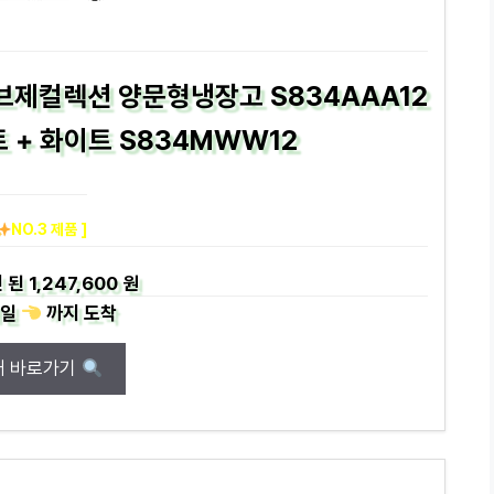
브제컬렉션 양문형냉장고 S834AAA12
 + 화이트 S834MWW12
NO.3 제품 ]
 된
1,247,600 원
일
까지
도착
매 바로가기