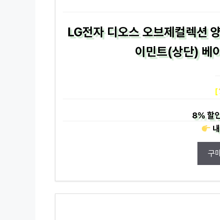
LG전자 디오스 오브제컬렉션 양
이민트(상단) 베이
[
8%
할인
내
구