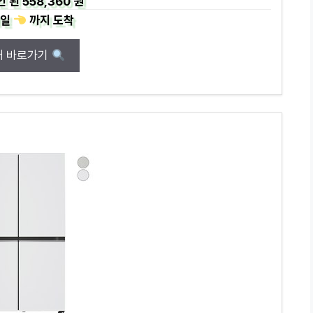
인 된
558,360 원
일
까지
도착
매 바로가기