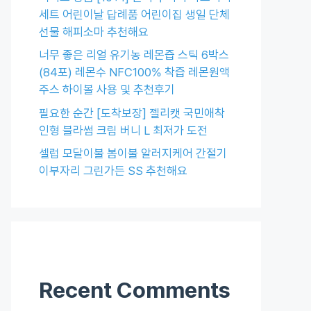
세트 어린이날 답례품 어린이집 생일 단체
선물 해피소마 추천해요
너무 좋은 리얼 유기농 레몬즙 스틱 6박스
(84포) 레몬수 NFC100% 착즙 레몬원액
주스 하이볼 사용 및 추천후기
필요한 순간 [도착보장] 젤리캣 국민애착
인형 블라썸 크림 버니 L 최저가 도전
셀럽 모달이불 봄이불 알러지케어 간절기
이부자리 그린가든 SS 추천해요
Recent Comments