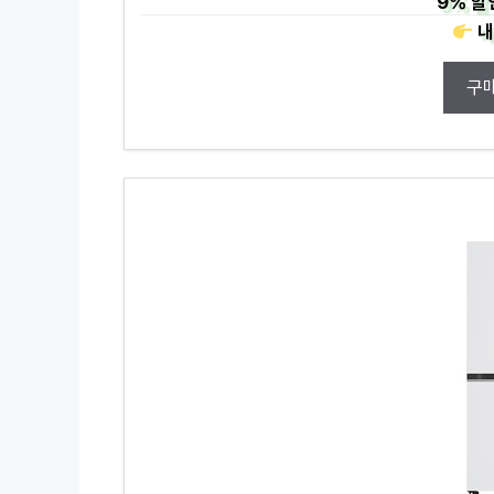
9%
할
내
구