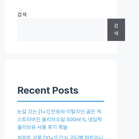
검색
검
색
Recent Posts
눈길 끄는 [1+1] 만토바 이탈리안 골든 엑
스트라버진 올리브오일 500ml 1L 냉압착
올리브유 사용 후기 폭발
빅히트 상품 [10+1] 간식 구디백 하트미니