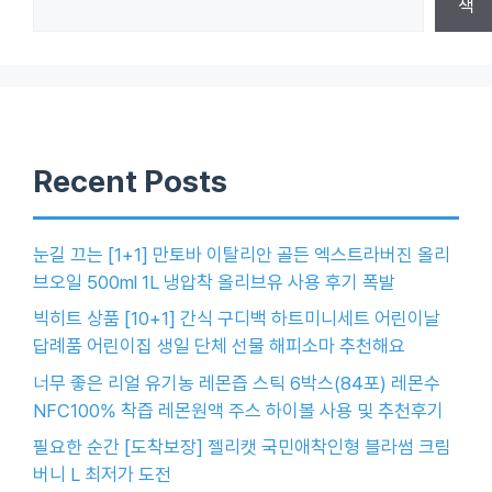
색
Recent Posts
눈길 끄는 [1+1] 만토바 이탈리안 골든 엑스트라버진 올리
브오일 500ml 1L 냉압착 올리브유 사용 후기 폭발
빅히트 상품 [10+1] 간식 구디백 하트미니세트 어린이날
답례품 어린이집 생일 단체 선물 해피소마 추천해요
너무 좋은 리얼 유기농 레몬즙 스틱 6박스(84포) 레몬수
NFC100% 착즙 레몬원액 주스 하이볼 사용 및 추천후기
필요한 순간 [도착보장] 젤리캣 국민애착인형 블라썸 크림
버니 L 최저가 도전