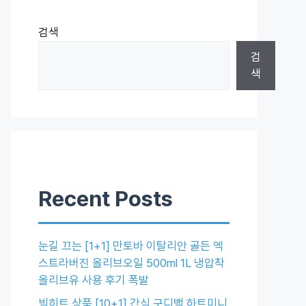
검색
검
색
Recent Posts
눈길 끄는 [1+1] 만토바 이탈리안 골든 엑
스트라버진 올리브오일 500ml 1L 냉압착
올리브유 사용 후기 폭발
빅히트 상품 [10+1] 간식 구디백 하트미니