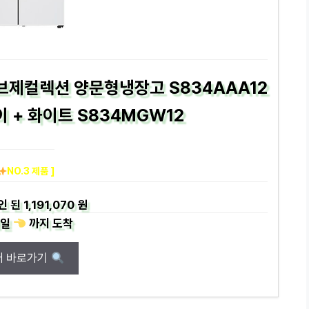
브제컬렉션 양문형냉장고 S834AAA12
 + 화이트 S834MGW12
NO.3 제품 ]
인 된
1,191,070 원
일
까지
도착
매 바로가기