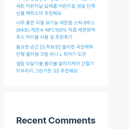
세트 어린이날 답례품 어린이집 생일 단체
선물 해피소마 추천해요
너무 좋은 리얼 유기농 레몬즙 스틱 6박스
(84포) 레몬수 NFC100% 착즙 레몬원액
주스 하이볼 사용 및 추천후기
필요한 순간 [도착보장] 젤리캣 국민애착
인형 블라썸 크림 버니 L 최저가 도전
셀럽 모달이불 봄이불 알러지케어 간절기
이부자리 그린가든 SS 추천해요
Recent Comments