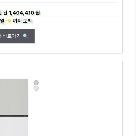
인 된
1,404,410 원
일
까지
도착
매 바로가기