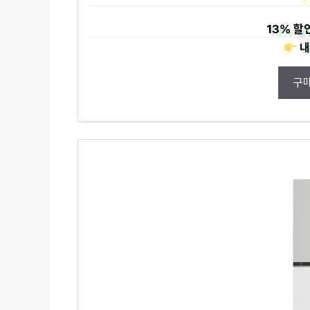
13%
할
내
구