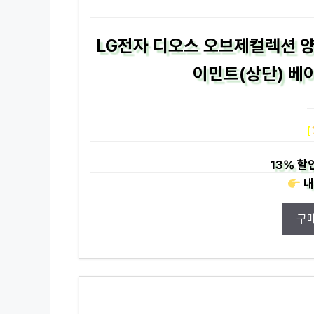
LG전자 디오스 오브제컬렉션 양
이민트(상단) 베이
[
13%
할
내
구