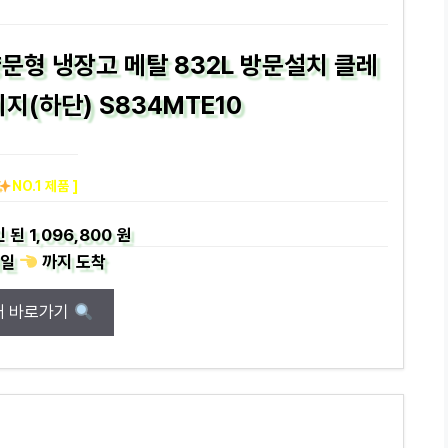
문형 냉장고 메탈 832L 방문설치 클레
지(하단) S834MTE10
NO.1 제품 ]
인 된
1,096,800 원
일
까지
도착
매 바로가기