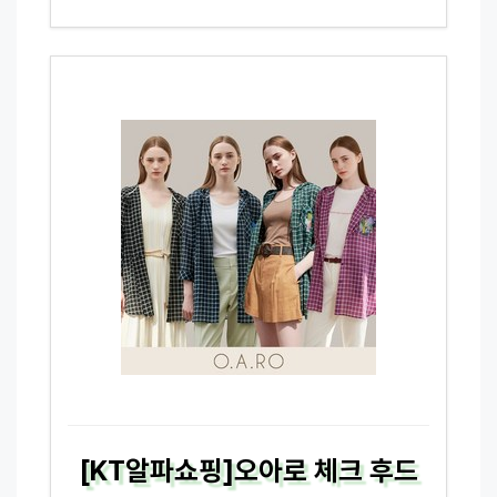
[KT알파쇼핑]오아로 체크 후드