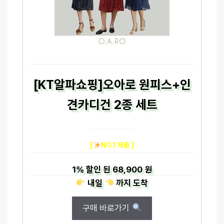
[KT알파쇼핑]오아로 원피스+인
견카디건 2종 세트
[
NO.1 제품 ]
1%
할인 된
68,900 원
내일
까지
도착
구매 바로가기