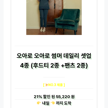
오아로 오아로 썸머 데일리 셋업
4종 (후드티 2종 +팬츠 2종)
[
NO.3 제품 ]
21%
할인 된
55,220 원
내일
까지
도착