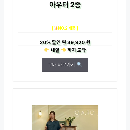
아우터 2종
[
NO.2 제품 ]
20%
할인 된
39,920 원
내일
까지
도착
구매 바로가기