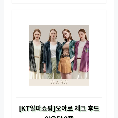
[KT알파쇼핑]오아로 체크 후드