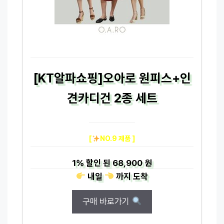
[KT알파쇼핑]오아로 원피스+인
견카디건 2종 세트
[
NO.9 제품 ]
1%
할인 된
68,900 원
내일
까지
도착
구매 바로가기