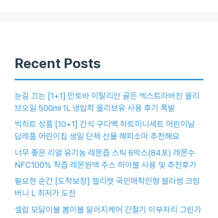
Recent Posts
눈길 끄는 [1+1] 만토바 이탈리안 골든 엑스트라버진 올리
브오일 500ml 1L 냉압착 올리브유 사용 후기 폭발
빅히트 상품 [10+1] 간식 구디백 하트미니세트 어린이날
답례품 어린이집 생일 단체 선물 해피소마 추천해요
너무 좋은 리얼 유기농 레몬즙 스틱 6박스(84포) 레몬수
NFC100% 착즙 레몬원액 주스 하이볼 사용 및 추천후기
필요한 순간 [도착보장] 젤리캣 국민애착인형 블라썸 크림
버니 L 최저가 도전
셀럽 모달이불 봄이불 알러지케어 간절기 이부자리 그린가