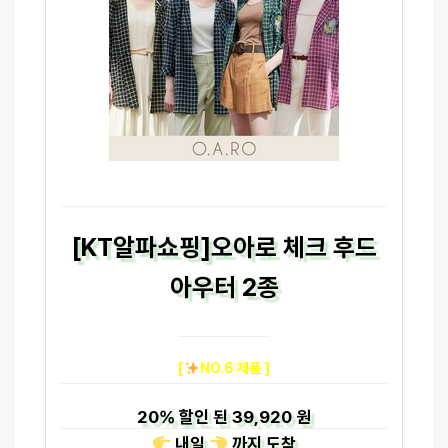
[KT알파쇼핑]오아로 체크 후드
아우터 2종
[
NO.6 제품 ]
20%
할인 된
39,920 원
내일
까지
도착