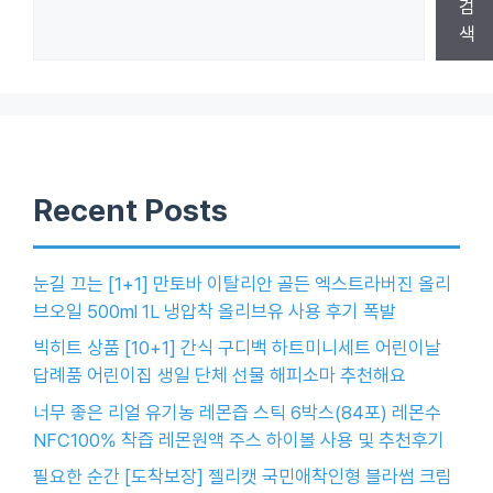
검
색
Recent Posts
눈길 끄는 [1+1] 만토바 이탈리안 골든 엑스트라버진 올리
브오일 500ml 1L 냉압착 올리브유 사용 후기 폭발
빅히트 상품 [10+1] 간식 구디백 하트미니세트 어린이날
답례품 어린이집 생일 단체 선물 해피소마 추천해요
너무 좋은 리얼 유기농 레몬즙 스틱 6박스(84포) 레몬수
NFC100% 착즙 레몬원액 주스 하이볼 사용 및 추천후기
필요한 순간 [도착보장] 젤리캣 국민애착인형 블라썸 크림