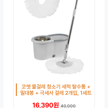
코멧 물걸레 청소기 세척 탈수통 +
밀대봉 + 극세사 걸레 2개입, 1세트
16,390원
40,000