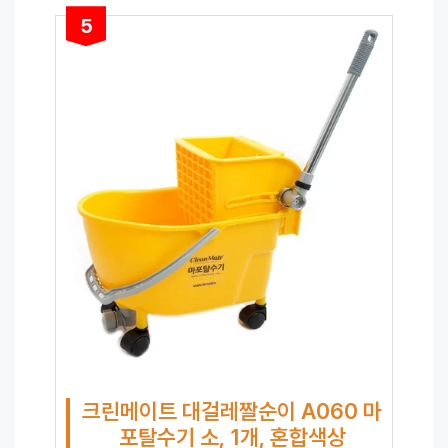
5
크린메이트 대걸레짤순이 A060 마
포탈수기 소, 1개, 혼합색상