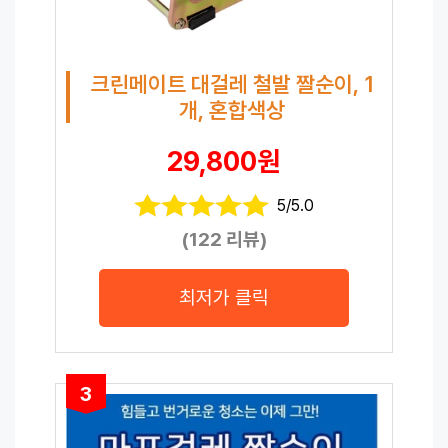
크린메이트 대걸레 철발 짤순이, 1
개, 혼합색상
29,800원
5/5.0
(122 리뷰)
최저가 클릭
3