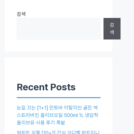
검색
검
색
Recent Posts
눈길 끄는 [1+1] 만토바 이탈리안 골든 엑
스트라버진 올리브오일 500ml 1L 냉압착
올리브유 사용 후기 폭발
빅히트 상품 [10+1] 간식 구디백 하트미니