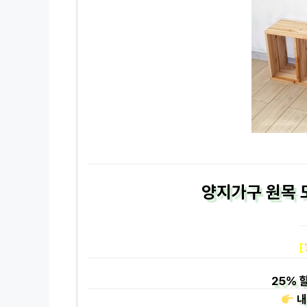
양지가구 원목 
[
25%
할
내