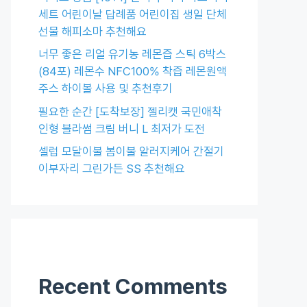
세트 어린이날 답례품 어린이집 생일 단체
선물 해피소마 추천해요
너무 좋은 리얼 유기농 레몬즙 스틱 6박스
(84포) 레몬수 NFC100% 착즙 레몬원액
주스 하이볼 사용 및 추천후기
필요한 순간 [도착보장] 젤리캣 국민애착
인형 블라썸 크림 버니 L 최저가 도전
셀럽 모달이불 봄이불 알러지케어 간절기
이부자리 그린가든 SS 추천해요
Recent Comments