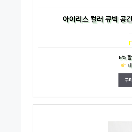
아이리스 컬러 큐빅 공간
[
5%
할
내
구