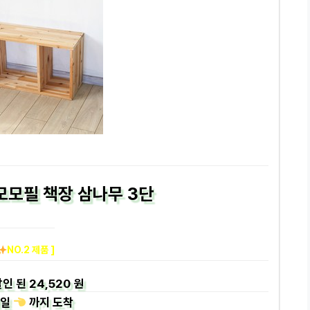
모모필 책장 삼나무 3단
NO.2 제품 ]
인 된
24,520 원
일
까지
도착