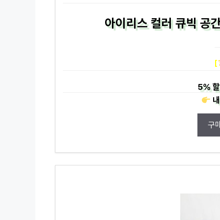
아이리스 컬러 큐빅 공간
[
5%
할
내
구