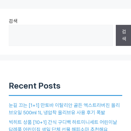
검색
검
색
Recent Posts
눈길 끄는 [1+1] 만토바 이탈리안 골든 엑스트라버진 올리
브오일 500ml 1L 냉압착 올리브유 사용 후기 폭발
빅히트 상품 [10+1] 간식 구디백 하트미니세트 어린이날
답례품 어린이집 생일 단체 선물 해피소마 추천해요