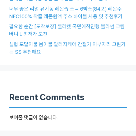
너무 좋은 리얼 유기농 레몬즙 스틱 6박스(84포) 레몬수
NFC100% 착즙 레몬원액 주스 하이볼 사용 및 추천후기
필요한 순간 [도착보장] 젤리캣 국민애착인형 블라썸 크림
버니 L 최저가 도전
셀럽 모달이불 봄이불 알러지케어 간절기 이부자리 그린가
든 SS 추천해요
Recent Comments
보여줄 댓글이 없습니다.