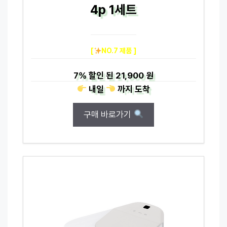
4p 1세트
[
NO.7 제품 ]
7%
할인 된
21,900 원
내일
까지
도착
구매 바로가기