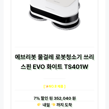
에브리봇 물걸레 로봇청소기 쓰리
스핀 EVO 화이트 TS401W
[
NO.8 제품 ]
7%
할인 된
352,040 원
내일
까지
도착