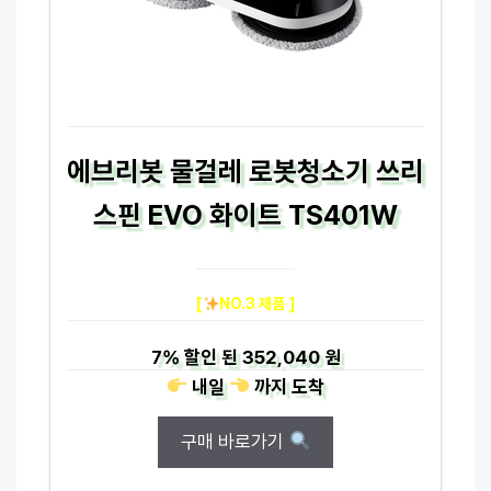
에브리봇 물걸레 로봇청소기 쓰리
스핀 EVO 화이트 TS401W
[
NO.3 제품 ]
7%
할인 된
352,040 원
내일
까지
도착
구매 바로가기