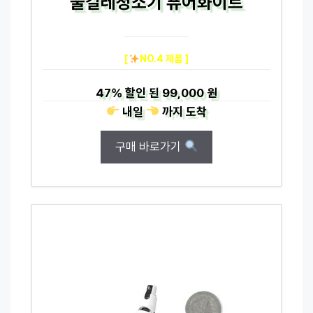
물걸레청소기 퓨어화이트
[
NO.4 제품 ]
47%
할인 된
99,000 원
내일
까지
도착
구매 바로가기