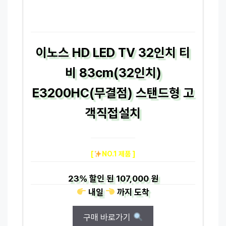
이노스 HD LED TV 32인치 티
비 83cm(32인치)
E3200HC(무결점) 스탠드형 고
객직접설치
[
NO.1 제품 ]
23%
할인 된
107,000 원
내일
까지
도착
구매 바로가기