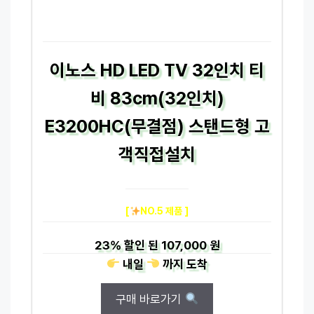
이노스 HD LED TV 32인치 티
비 83cm(32인치)
E3200HC(무결점) 스탠드형 고
객직접설치
[
NO.5 제품 ]
23%
할인 된
107,000 원
내일
까지
도착
구매 바로가기