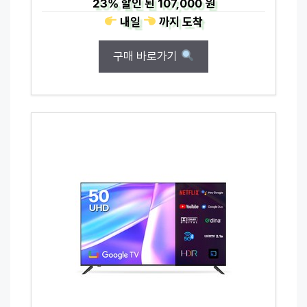
23%
할인 된
107,000 원
내일
까지
도착
구매 바로가기