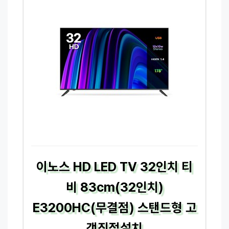
이노스 HD LED TV 32인치 티
비 83cm(32인치)
E3200HC(무결점) 스탠드형 고
객직접설치