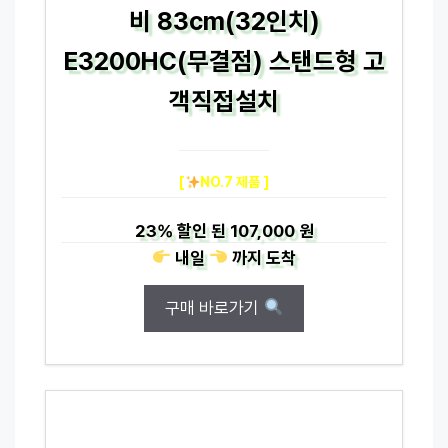
비 83cm(32인치)
E3200HC(무결점) 스탠드형 고
객직접설치
[
NO.7 제품 ]
23%
할인 된
107,000 원
내일
까지
도착
구매 바로가기