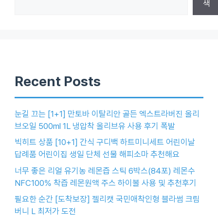
색
Recent Posts
눈길 끄는 [1+1] 만토바 이탈리안 골든 엑스트라버진 올리
브오일 500ml 1L 냉압착 올리브유 사용 후기 폭발
빅히트 상품 [10+1] 간식 구디백 하트미니세트 어린이날
답례품 어린이집 생일 단체 선물 해피소마 추천해요
너무 좋은 리얼 유기농 레몬즙 스틱 6박스(84포) 레몬수
NFC100% 착즙 레몬원액 주스 하이볼 사용 및 추천후기
필요한 순간 [도착보장] 젤리캣 국민애착인형 블라썸 크림
버니 L 최저가 도전