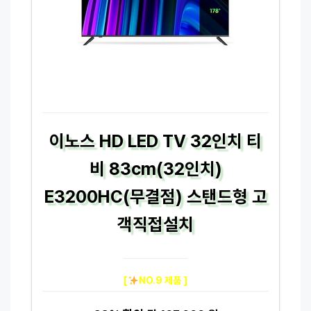
이노스 HD LED TV 32인치 티
비 83cm(32인치)
E3200HC(무결점) 스탠드형 고
객직접설치
[
NO.9 제품 ]