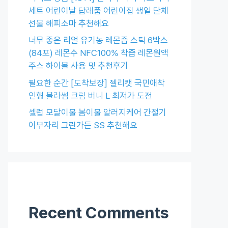
세트 어린이날 답례품 어린이집 생일 단체
선물 해피소마 추천해요
너무 좋은 리얼 유기농 레몬즙 스틱 6박스
(84포) 레몬수 NFC100% 착즙 레몬원액
주스 하이볼 사용 및 추천후기
필요한 순간 [도착보장] 젤리캣 국민애착
인형 블라썸 크림 버니 L 최저가 도전
셀럽 모달이불 봄이불 알러지케어 간절기
이부자리 그린가든 SS 추천해요
Recent Comments