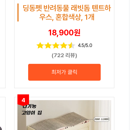
딩동펫 반려동물 래빗돔 텐트하
우스, 혼합색상, 1개
18,900원
4.5/5.0
(722 리뷰)
최저가 클릭
4