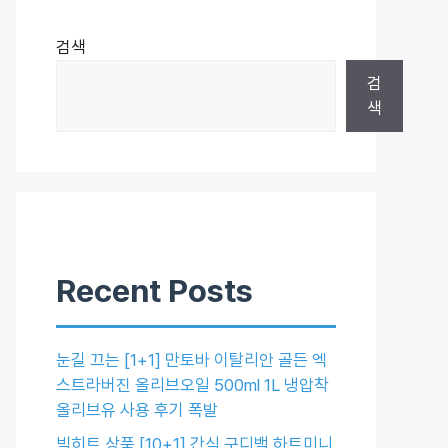
검색
검
색
Recent Posts
눈길 끄는 [1+1] 만토바 이탈리안 골든 엑
스트라버진 올리브오일 500ml 1L 냉압착
올리브유 사용 후기 폭발
빅히트 상품 [10+1] 간식 구디백 하트미니