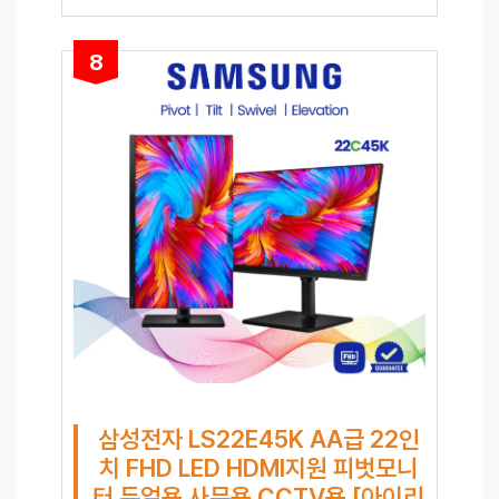
8
삼성전자 LS22E45K AA급 22인
치 FHD LED HDMI지원 피벗모니
터 듀얼용 사무용 CCTV용 [아이리