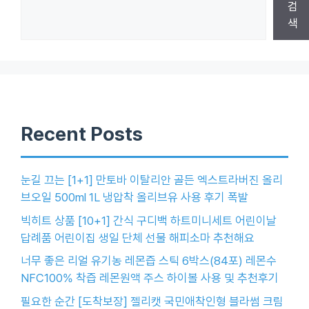
검
색
Recent Posts
눈길 끄는 [1+1] 만토바 이탈리안 골든 엑스트라버진 올리
브오일 500ml 1L 냉압착 올리브유 사용 후기 폭발
빅히트 상품 [10+1] 간식 구디백 하트미니세트 어린이날
답례품 어린이집 생일 단체 선물 해피소마 추천해요
너무 좋은 리얼 유기농 레몬즙 스틱 6박스(84포) 레몬수
NFC100% 착즙 레몬원액 주스 하이볼 사용 및 추천후기
필요한 순간 [도착보장] 젤리캣 국민애착인형 블라썸 크림